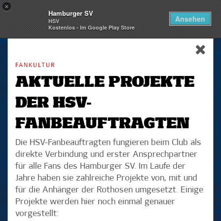
×
Hamburger SV
Togg
Ansehen
HSV
navi
Kostenlos - Im Google Play Store
skip_navigation
FANKULTUR
AKTUELLE PROJEKTE
DER HSV-
FANBEAUFTRAGTEN
Die HSV-Fanbeauftragten fungieren beim Club als
direkte Verbindung und erster Ansprechpartner
für alle Fans des Hamburger SV. Im Laufe der
Jahre haben sie zahlreiche Projekte von, mit und
für die Anhänger der Rothosen umgesetzt. Einige
Projekte werden hier noch einmal genauer
vorgestellt: