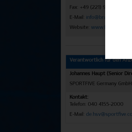
Fax: +49 (221) 91 39 20-29
E-Mail:
info@brandung.de
Website:
www.brandung.d
Verantwortlich für den Anze
Johannes Haupt (Senior Di
SPORTFIVE Germany GmbH,
Kontakt:
Telefon: 040 4155-2000
E-Mail:
de.hsv@sportfive.c