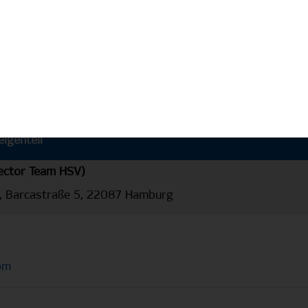
e
igenteil
rector Team HSV)
 Barcastraße 5, 22087 Hamburg
om