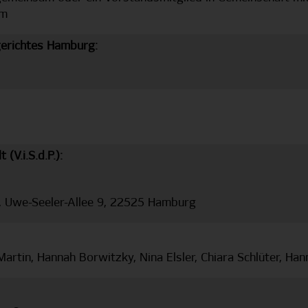
am
erichtes Hamburg:
(V.i.S.d.P.):
, Uwe-Seeler-Allee 9, 22525 Hamburg
rtin, Hannah Borwitzky, Nina Elsler, Chiara Schlüter, Ha