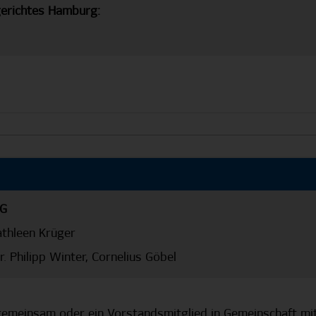
erichtes Hamburg:
AG
athleen Krüger
r. Philipp Winter, Cornelius Göbel
emeinsam oder ein Vorstandsmitglied in Gemeinschaft mi