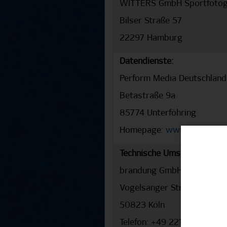
WITTERS GmbH Sportfotog
Bilser Straße 57
22297 Hamburg
Datendienste:
Perform Media Deutschlan
Betastraße 9a
85774 Unterföhring
Homepage:
www.optasport
Technische Umsetzung:
brandung GmbH
Vogelsanger Straße 76
50823 Köln
Telefon: +49 221 913920 0