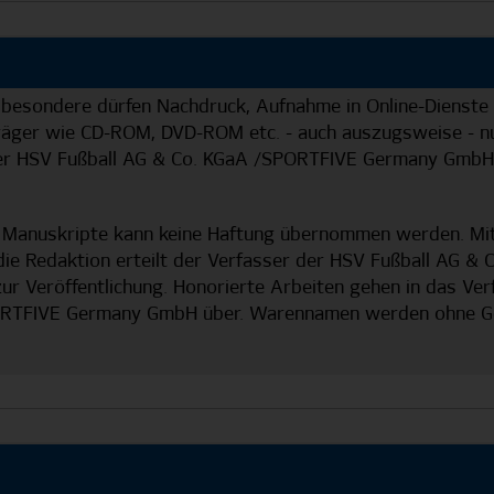
nsbesondere dürfen Nachdruck, Aufnahme in Online-Dienste
träger wie CD-ROM, DVD-ROM etc. - auch auszugsweise - nu
der HSV Fußball AG & Co. KGaA /SPORTFIVE Germany GmbH 
e Manuskripte kann keine Haftung übernommen werden. Mi
die Redaktion erteilt der Verfasser der HSV Fußball AG 
r Veröffentlichung. Honorierte Arbeiten gehen in das Ve
ORTFIVE Germany GmbH über. Warennamen werden ohne Gew