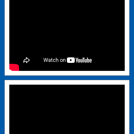
EIN HSV-TAG IM HOMEGROUND |
TEAM-EVENT-ESKALATION &
TRAINING
<p>Von intensiven Trainingseinheiten über vielseitige
Teamevents bis hin zu jeder Menge Spaß – die HSV-
Profis im Video hautnah erleben!</p>