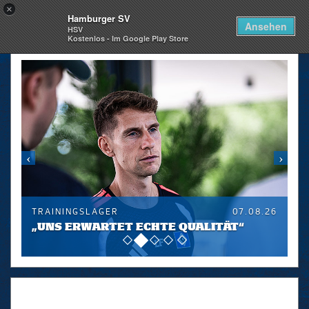
×
Hamburger SV
Togg
Ansehen
HSV
navi
Kostenlos - Im Google Play Store
skip_navigation
TRAININGSLAGER
07.08.26
„UNS ERWARTET ECHTE QUALITÄT“