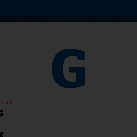
RACHE
G
K