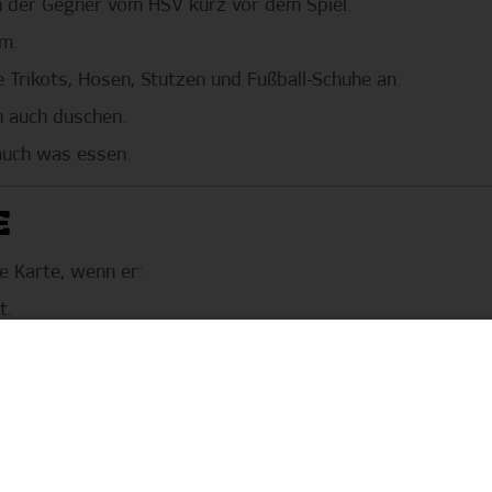
ch der Gegner vom HSV kurz vor dem Spiel.
um.
re Trikots, Hosen, Stutzen und Fußball-Schuhe an.
n auch duschen.
auch was essen.
E
e Karte, wenn er:
t.
ie Regeln hält.
erspricht oder unangemessen protestiert.
de beim Eckstoß, Freistoß oder Einwurf hält.
 Beispiel: Weil er sich über ein Tor freut.