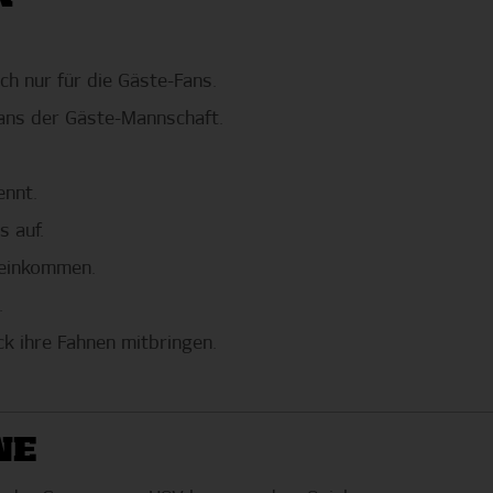
ch nur für die Gäste-Fans.
Fans der Gäste-Mannschaft.
ennt.
 auf.
neinkommen.
.
ck ihre Fahnen mitbringen.
NE