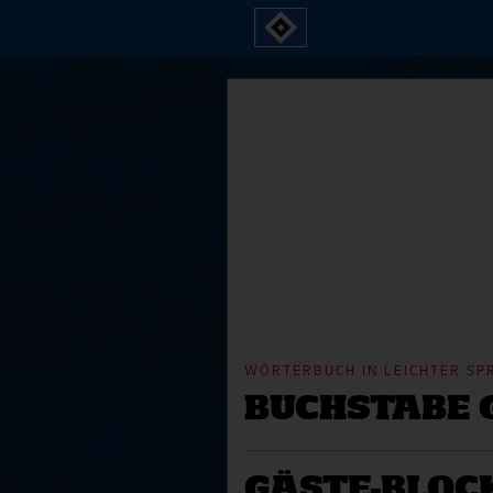
skip_navigation
WÖRTERBUCH IN LEICHTER SP
BUCHSTABE 
GÄSTE-BLOC