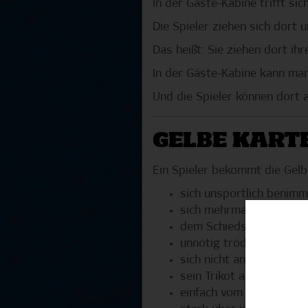
In der Gäste-Kabine trifft si
Die Spieler ziehen sich dort 
Das heißt: Sie ziehen dort ih
In der Gäste-Kabine kann ma
Und die Spieler können dort 
GELBE KART
Ein Spieler bekommt die Gelb
sich unsportlich benimm
sich mehrmals nicht an d
dem Schiedsrichter wid
unnötig trödelt.
sich nicht an die Abstän
sein Trikot auszieht. Zum
einfach vom Feld geht.