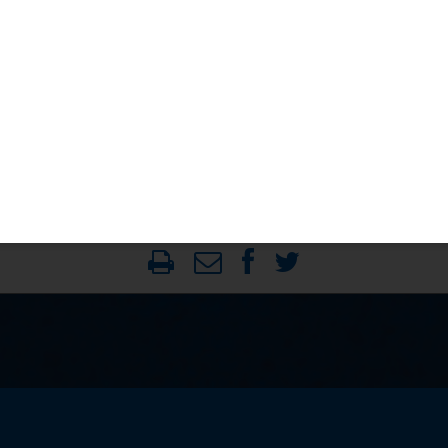
himpft
KARTE
elbe Karte bekommen.
 die Regeln.
ld verlassen.
t mehr mitspielen.