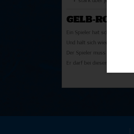
stark über jemanden sc
GELB-­ROTE-­
Ein Spieler hat schon eine G
Und hält sich wieder nicht an
Der Spieler muss das Spiel-Fe
Er darf bei diesem Spiel nich