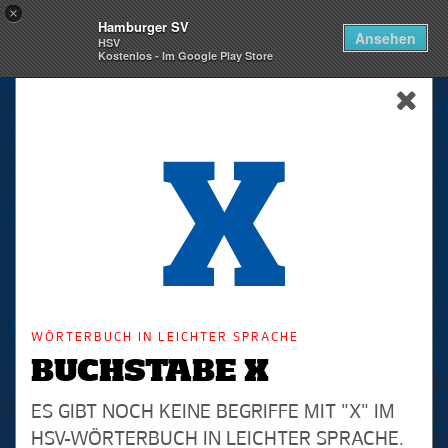
×
Hamburger SV
Togg
Ansehen
HSV
navi
Kostenlos - Im Google Play Store
skip_navigation
WÖRTERBUCH IN LEICHTER SPRACHE
BUCHSTABE X
ES GIBT NOCH KEINE BEGRIFFE MIT "X" IM
HSV-WÖRTERBUCH IN LEICHTER SPRACHE.