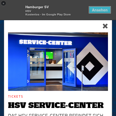
×
Hamburger SV
Togg
Ansehen
HSV
navi
Kostenlos - Im Google Play Store
skip_navigation
TICKETS
HSV SERVICE-CENTER