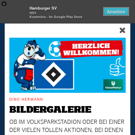
×
Hamburger SV
Togg
Ansehen
HSV
navi
Kostenlos - Im Google Play Store
skip_navigation
DINO HERMANN
BILDERGALERIE
OB IM VOLKSPARKSTADION ODER BEI EINER
DER VIELEN TOLLEN AKTIONEN, BEI DENEN