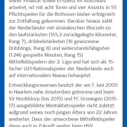
seiner Finalität sowie Effizienz im Abschluss
arbeitet, ist mit acht Toren und vier Assists in 55
Pflichtspielen für die Rothosen bisher erfolgreich
zur Entfaltung gekommen. Darüber hinaus zählt
der Niederländer mit slowakischen Wurzeln zu
den laufstärksten (155,3 zurückgelegte Kilometer,
Rang 7), dribbelstärksten (16 gewonnene
Dribblings, Rang 8) und widerstandsfähigsten
(1.246 gespielte Minuten, Rang 15)
Mittelfeldspielern der 2. Liga und hat sich als 15-
facher U21-Nationalspieler der Niederlande auch
auf internationalem Niveau behauptet.
Entwicklungsreserven besitzt der am 1. Juni 2000
in Haarlem nahe Amsterdam geborene und beim
SV Hoofddorp (bis 2015) und FC Groningen (2015-
17) ausgebildete Mentalitätsspieler nicht zuletzt
aufgrund seines noch jungen Alters von 22 Jahren
weiterhin. Dass der umworbene Mittelfeldspieler
diese auch in Zukunft weiter beim HSV