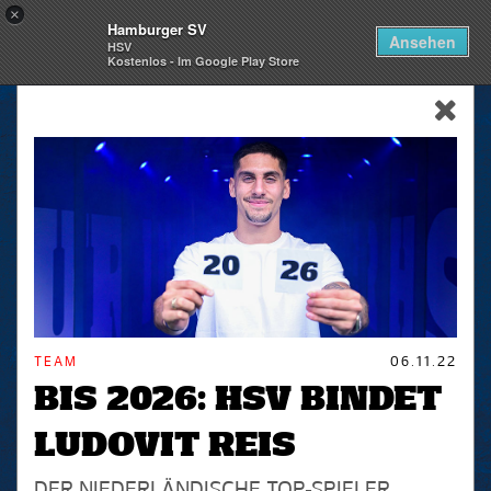
×
Hamburger SV
Togg
Ansehen
HSV
navi
Kostenlos - Im Google Play Store
skip_navigation
TEAM
06.11.22
BIS 2026: HSV BINDET
LUDOVIT REIS
DER NIEDERLÄNDISCHE TOP-SPIELER