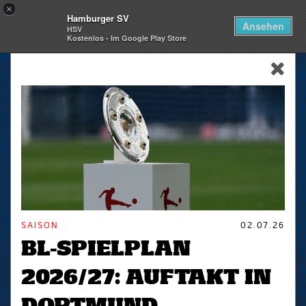
×
Hamburger SV
Togg
Ansehen
HSV
navi
Kostenlos - Im Google Play Store
skip_navigation
SAISON
02.07.26
BL-SPIELPLAN
2026/27: AUFTAKT IN