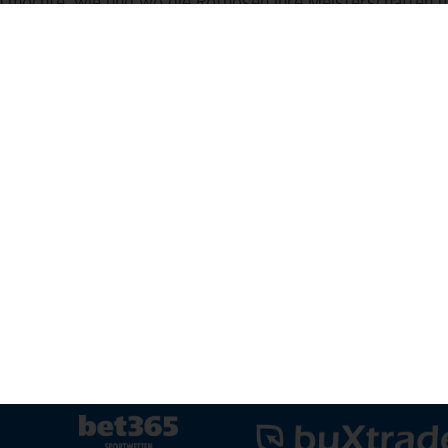
en möchte, wie und wo die Rothosen ihre Meisterschaften 
ten, sollte sich unbedingt ein Ticket für die nur für kurze
chung.