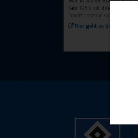
Wer in kleiner Runde erfahr
Jahr 1983 mit ihren Fans feier
Traditionstour sichern.
Hier geht es direkt zur Bu