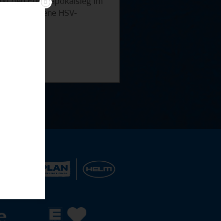
und den Europapokalsieg im
 Zeit angebotene HSV-