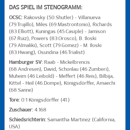
DAS SPIEL IM STENOGRAMM:
OCSC:
Rakovsky (50.Shutler) - Villanueva
(79.Trujillo), Miles (69.Mastrontonio), Richards
(83.Elliott), Kuningas (45.Casiple) - Jamison
(67.Ruiz), Powers (83.Orosco), B. Iloski
(79.Almaliki), Scott (79.Gomez) - M. Iloski
(83.Hwang), Osundina (46.Trialist)
Hamburger SV:
Raab - Mickelbrencis
(68.Andresen), David, Schonlau (46.Zumberi),
Muheim (46.Leibold) - Meffert (46.Reis), Bilbija,
Kittel - Heil (46.Dompe), Königsdörffer, Amaechi
(68.Sanne)
Tore:
0:1 Königsdörffer (41.)
Zuschauer:
4.168
Schiedsrichterin:
Samantha Martinez (California,
USA)