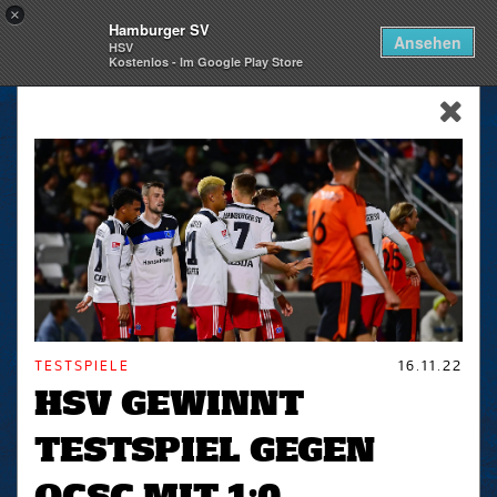
×
Hamburger SV
Togg
Ansehen
HSV
navi
Kostenlos - Im Google Play Store
skip_navigation
TESTSPIELE
16.11.22
HSV GEWINNT
TESTSPIEL GEGEN