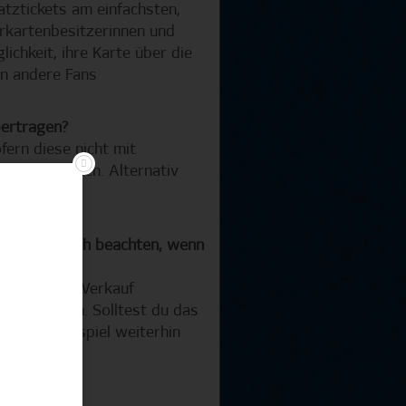
atztickets am einfachsten,
uerkartenbesitzerinnen und
chkeit, ihre Karte über die
an andere Fans
bertragen?
fern diese nicht mit
enutzt werden. Alternativ
erung des
. Was muss ich beachten, wenn
, bleibt der Verkauf
nutzt werden. Solltest du das
zum Nachholspiel weiterhin
onderheiten?