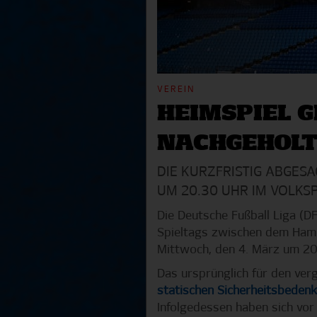
VEREIN
HEIMSPIEL 
NACHGEHOL
DIE KURZFRISTIG ABGESA
UM 20.30 UHR IM VOLKS
Die Deutsche Fußball Liga (DF
Spieltags zwischen dem Ham
Mittwoch, den 4. März um 20
Das ursprünglich für den ver
statischen Sicherheitsbeden
Infolgedessen haben sich vor 