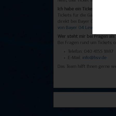
Nein, das Ticket ist ganz nor
Ich habe ein Ticket für das S
Tickets für die Gästeblöcke 
direkt bei Bayer 04 Leverkus
von Bayer 04 Leverkusen
.
Wer steht mir bei Fragen al
Bei Fragen rund um Tickets o
Telefon: 040 4155 1887
E-Mail:
info@hsv.de
Das Team hilft Ihnen gerne we