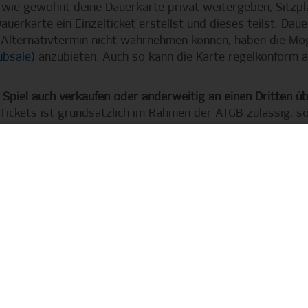
 wie gewohnt deine Dauerkarte privat weitergeben, Sitzpl
Dauerkarte ein Einzelticket erstellst und dieses teilst. Da
 Alternativtermin nicht wahrnehmen können, haben die Mögli
ubsale)
anzubieten. Auch so kann die Karte regelkonform 
s Spiel auch verkaufen oder anderweitig an einen Dritten ü
Tickets ist grundsätzlich im Rahmen der ATGB zulässig, so
lgt und keine nicht autorisierten Zweitmarktplattformen g
Ticket beim HSV zu stornieren (siehe Frage vier).
und habe mein Besuchsrecht für die ursprüngliche Termini
e HSV-Ticketbörse (Clubsale) an einen Dritten übertragen
ztermin nun doch selbst nutzen möchte?
greich über die HSV-Ticketbörse (Clubsale) verkauft wurde
erkarte kann in diesem Fall nicht für den Ersatztermin ge
iel über die Teilen-Funktion weitergegeben haben, so hat 
e Dauerkarte) Gültigkeit.
e HSV-Ticketbörse (Zweitmarkt) erworben, gelten hier Bes