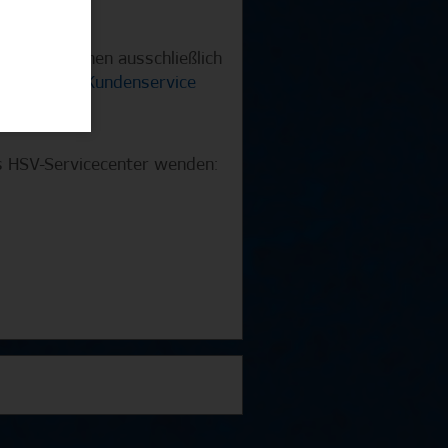
nden?
urden, können ausschließlich
afür an den
Kundenservice
as HSV-Servicecenter wenden: