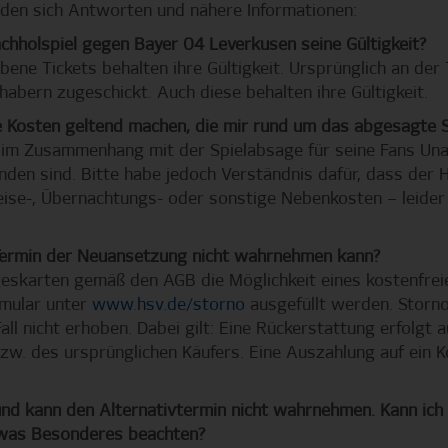
nden sich Antworten und nähere Informationen:
achholspiel gegen Bayer 04 Leverkusen seine Gültigkeit?
rbene Tickets behalten ihre Gültigkeit. Ursprünglich an der
abern zugeschickt. Auch diese behalten ihre Gültigkeit.
e Kosten geltend machen, die mir rund um das abgesagte S
 im Zusammenhang mit der Spielabsage für seine Fans Una
den sind. Bitte habe jedoch Verständnis dafür, dass der H
se-, Übernachtungs- oder sonstige Nebenkosten – leider
Termin der Neuansetzung nicht wahrnehmen kann?
ageskarten gemäß den AGB die Möglichkeit eines kostenfreie
mular unter
www.hsv.de/storno
ausgefüllt werden. Storn
l nicht erhoben. Dabei gilt: Eine Rückerstattung erfolgt a
zw. des ursprünglichen Käufers. Eine Auszahlung auf ein Kon
und kann den Alternativtermin nicht wahrnehmen. Kann ich
twas Besonderes beachten?