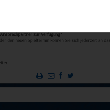
mal auch für den neuen Spieltermin gültig.
piel im Gästeblock – an wen soll ich mich diesbezüglich we
14A, 14B und 14C, die über Bayer 04 Leverkusen erworben w
en zur Erstattung eingereicht werden. Bitte wende dich d
s Ansprechpartner zur Verfügung?
der den neuen Spieltermin können Sie sich jederzeit an d
iter.