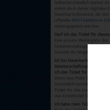
Selbstverständlich kannst du
indem du in deiner digitalen 
Dauerkartenbesitzer, die den
offizielle
HSV-Ticketbörse (Cl
weitergegeben werden.
Darf ich das Ticket für diese
Eine private Weitergabe des 
Gewinnerzielungsabsicht erfo
besteht die Möglichkeit, das 
Ich bin Dauerkartenbesitzer 
Meisterschaftsspiels über di
ich das Ticket für den Ersat
Wenn dein Platz bereits erfol
verbindlich bestehen. Die Dau
Ticket für das Leverkusen-Sp
das Einzelticket (und nicht di
Ich habe mein Ticket über di