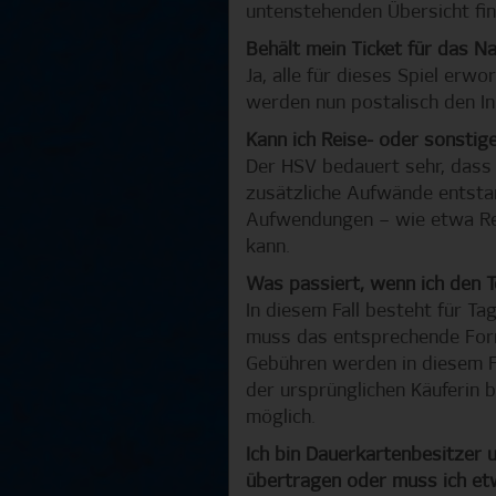
untenstehenden Übersicht fi
Behält mein Ticket für das N
Ja, alle für dieses Spiel erwo
werden nun postalisch den Inh
Kann ich Reise- oder sonstig
Der HSV bedauert sehr, dass
zusätzliche Aufwände entstan
Aufwendungen – wie etwa Rei
kann.
Was passiert, wenn ich den 
In diesem Fall besteht für T
muss das entsprechende For
Gebühren werden in diesem Fal
der ursprünglichen Käuferin b
möglich.
Ich bin Dauerkartenbesitzer 
übertragen oder muss ich e