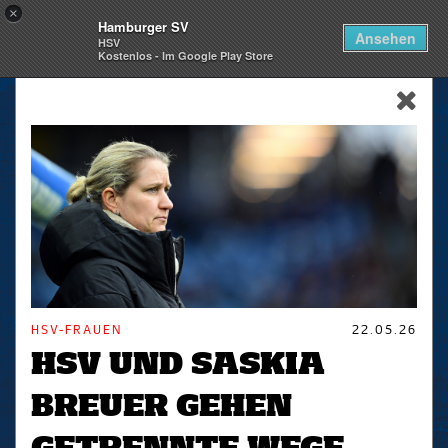
×
Hamburger SV
Togg
Ansehen
HSV
navi
Kostenlos - Im Google Play Store
skip_navigation
HSV-FRAUEN
22.05.26
HSV UND SASKIA
BREUER GEHEN