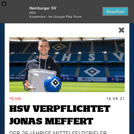
×
Hamburger SV
Togg
Ansehen
HSV
navi
Kostenlos - Im Google Play Store
skip_navigation
TEAM
14.06.21
HSV VERPFLICHTET
JONAS MEFFERT
DER 26-JÄHRIGE MITTELFELDSPIELER