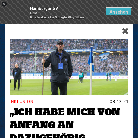
×
Hamburger SV
Togg
Ansehen
HSV
navi
Kostenlos - Im Google Play Store
skip_navigation
INKLUSION
03.12.21
„ICH HABE MICH VON
ANFANG AN