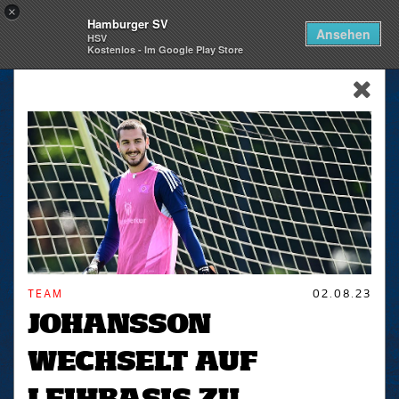
×
Hamburger SV
Togg
Ansehen
HSV
navi
Kostenlos - Im Google Play Store
skip_navigation
TEAM
02.08.23
JOHANSSON
WECHSELT AUF