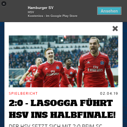
×
Hamburger SV
Togg
Ansehen
HSV
navi
Kostenlos - Im Google Play Store
skip_navigation
SPIELBERICHT
02.04.19
2:0 - LASOGGA FÜHRT
HSV INS HALBFINALE!
DER HSV SETZT SICH MIT 2:0 BEIM SC