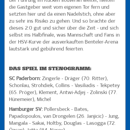
der Führung im Rücken souverän weiter, hielten
die Gastgeber weit vom eigenen Tor fern und
setzten hier und da einen Nadelstich, ohne aber
zu sehr ins Risiko zu gehen. Und so brachte der
dieses 2:0 gut und sicher über die Zeit - und sich
selbst ins Halbfinale, was Mannschaft und Fans in
der HSV-Kurve der ausverkauften Benteler-Arena
lautstark und gebührend feierten.
DAS SPIEL IM STENOGRAMM:
SC Paderborn:
Zingerle - Dräger (70. Ritter),
Schonlau, Strohdiek, Collins - Vasiliadis - Tekpetey
(65. Pröger), Klement, Antwi-Adjej - Zolinski (77.
Hünemeier), Michel
Hamburger SV:
Pollersbeck - Bates,
Papadopoulos, van Drongelen (26. Janjicic) - Jung,
Mangala - Sakai, Holtby, Douglas - Lasogga (72.