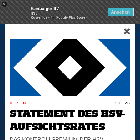
×
Hamburger SV
Togg
Ansehen
HSV
navi
Kostenlos - Im Google Play Store
skip_navigation
VEREIN
12.01.26
STATEMENT DES HSV-
AUFSICHTSRATES
DAS KONTROLLGREMIUM DER HSV