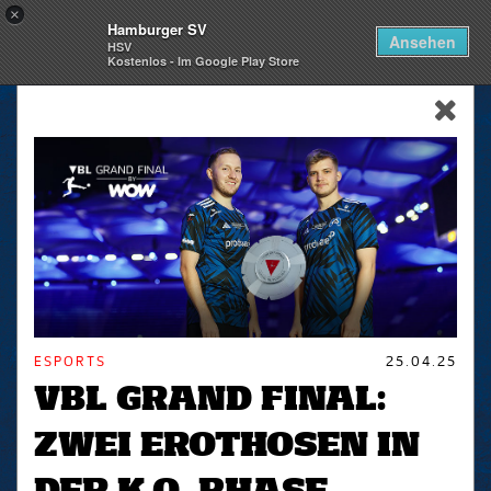
×
Hamburger SV
Togg
Ansehen
HSV
navi
Kostenlos - Im Google Play Store
skip_navigation
ESPORTS
25.04.25
VBL GRAND FINAL:
ZWEI EROTHOSEN IN