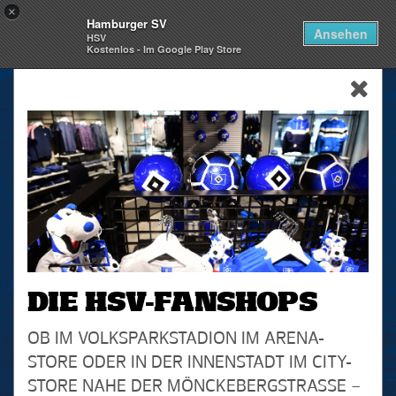
×
Hamburger SV
Togg
Ansehen
HSV
navi
Kostenlos - Im Google Play Store
skip_navigation
DIE HSV-FANSHOPS
OB IM VOLKSPARKSTADION IM ARENA-
STORE ODER IN DER INNENSTADT IM CITY-
STORE NAHE DER MÖNCKEBERGSTRASSE – D