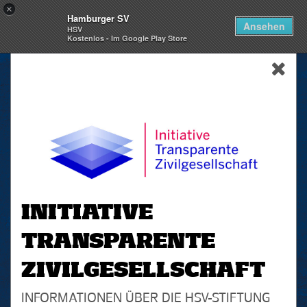
×
Hamburger SV
Togg
Ansehen
HSV
navi
Kostenlos - Im Google Play Store
skip_navigation
INITIATIVE
TRANSPARENTE
ZIVILGESELLSCHAFT
INFORMATIONEN ÜBER DIE HSV-STIFTUNG