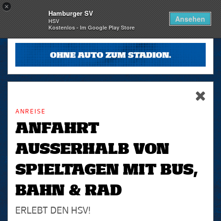
×
Hamburger SV
Togg
Ansehen
HSV
navi
Kostenlos - Im Google Play Store
skip_navigation
ANREISE
ANFAHRT
AUSSERHALB VON S
PIELTAGEN MIT BUS, B
AHN & RAD
ERLEBT DEN HSV!