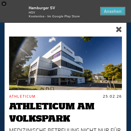
×
Hamburger SV
Togg
Ansehen
HSV
navi
Kostenlos - Im Google Play Store
skip_navigation
ATHLETICUM
25.02.26
ATHLETICUM AM
VOLKSPARK
MEDIZINISCHE BETREUUNG NICHT NUR FÜR