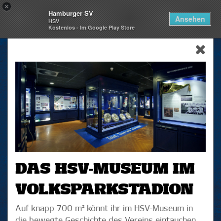
×
Hamburger SV
Togg
Ansehen
HSV
navi
Kostenlos - Im Google Play Store
skip_navigation
DAS HSV-MUSEUM IM
VOLKSPARKSTADION
Auf knapp 700 m² könnt ihr im HSV-Museum in
die bewegte Geschichte des Vereins eintauchen.