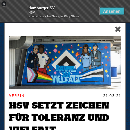
×
Hamburger SV
Togg
Ansehen
HSV
navi
Kostenlos - Im Google Play Store
skip_navigation
VEREIN
21.03.21
HSV SETZT ZEICHEN
FÜR TOLERANZ UND