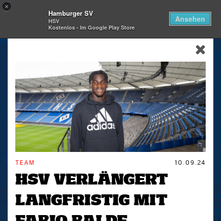
×
Hamburger SV
Togg
Ansehen
HSV
navi
Kostenlos - Im Google Play Store
skip_navigation
TEAM
10.09.24
HSV VERLÄNGERT
LANGFRISTIG MIT