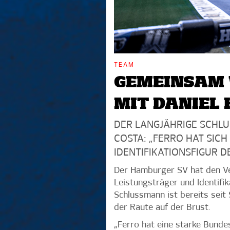
TEAM
GEMEINSAM 
MIT DANIEL
DER LANGJÄHRIGE SCHLU
COSTA: „FERRO HAT SICH
IDENTIFIKATIONSFIGUR 
Der Hamburger SV hat den Ver
Leistungsträger und Identifi
Schlussmann ist bereits seit
der Raute auf der Brust.
„Ferro hat eine starke Bunde