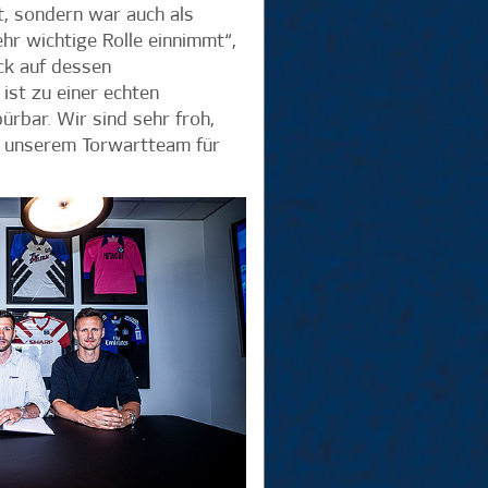
lt, sondern war auch als
ehr wichtige Rolle einnimmt“,
ck auf dessen
ist zu einer echten
ürbar. Wir sind sehr froh,
n unserem Torwartteam für