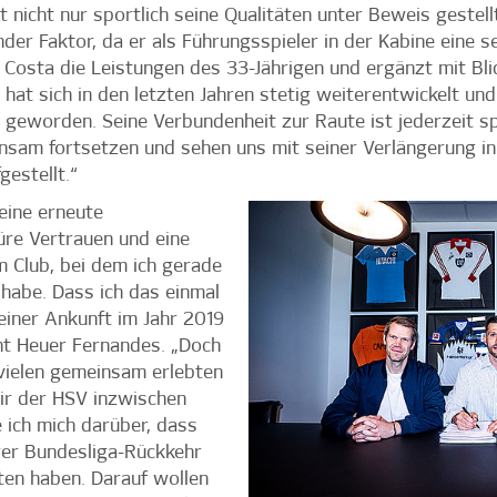
at nicht nur sportlich seine Qualitäten unter Beweis gestel
nder Faktor, da er als Führungsspieler in der Kabine eine s
 Costa die Leistungen des 33-Jährigen und ergänzt mit Bli
hat sich in den letzten Jahren stetig weiterentwickelt und 
s geworden. Seine Verbundenheit zur Raute ist jederzeit sp
sam fortsetzen und sehen uns mit seiner Verlängerung i
estellt.“
meine erneute
üre Vertrauen und eine
m Club, bei dem ich gerade
habe. Dass ich das einmal
einer Ankunft im Jahr 2019
ont Heuer Fernandes. „Doch
 vielen gemeinsam erlebten
ir der HSV inzwischen
 ich mich darüber, dass
rer Bundesliga-Rückkehr
ten haben. Darauf wollen