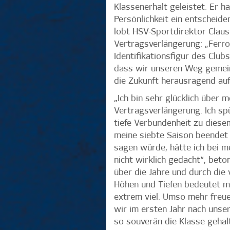
Klassenerhalt geleistet. Er h
Persönlichkeit ein entscheide
lobt HSV-Sportdirektor Claus
Vertragsverlängerung: „Ferro 
Identifikationsfigur des Club
dass wir unseren Weg gemein
die Zukunft herausragend aufg
„Ich bin sehr glücklich über 
Vertragsverlängerung. Ich sp
tiefe Verbundenheit zu diese
meine siebte Saison beendet 
sagen würde, hätte ich bei m
nicht wirklich gedacht“, bet
über die Jahre und durch die
Höhen und Tiefen bedeutet m
extrem viel. Umso mehr freue
wir im ersten Jahr nach unse
so souverän die Klasse gehal