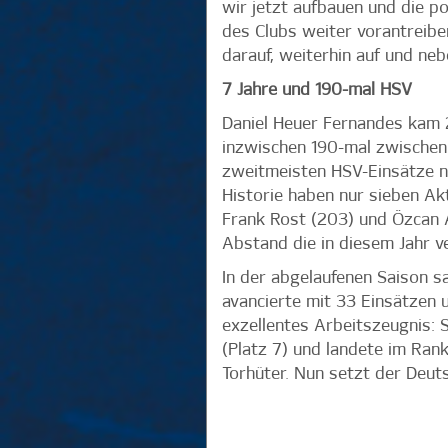
wir jetzt aufbauen und die p
des Clubs weiter vorantreiben
darauf, weiterhin auf und neb
7 Jahre und 190-mal HSV
Daniel Heuer Fernandes kam 
inzwischen 190-mal zwischen 
zweitmeisten HSV-Einsätze na
Historie haben nur sieben Akt
Frank Rost (203) und Özcan A
Abstand die in diesem Jahr v
In der abgelaufenen Saison s
avancierte mit 33 Einsätzen 
exzellentes Arbeitszeugnis: 
(Platz 7) und landete im Rank
Torhüter. Nun setzt der Deut