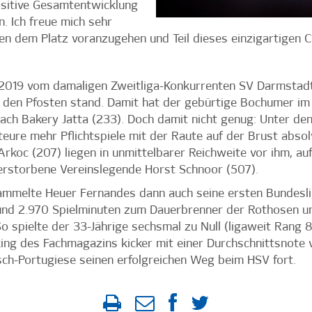
ositive Gesamtentwicklung
. Ich freue mich sehr
en dem Platz voranzugehen und Teil dieses einzigartigen Cl
2019 vom damaligen Zweitliga-Konkurrenten SV Darmstadt
den Pfosten stand. Damit hat der gebürtige Bochumer im 
ch Bakery Jatta (233). Doch damit nicht genug: Unter den
eure mehr Pflichtspiele mit der Raute auf der Brust absol
rkoc (207) liegen in unmittelbarer Reichweite vor ihm, auf
erstorbene Vereinslegende Horst Schnoor (507).
ammelte Heuer Fernandes dann auch seine ersten Bundesli
und 2.970 Spielminuten zum Dauerbrenner der Rothosen und
So spielte der 33-Jährige sechsmal zu Null (ligaweit Rang 
ing des Fachmagazins kicker mit einer Durchschnittsnote vo
sch-Portugiese seinen erfolgreichen Weg beim HSV fort.