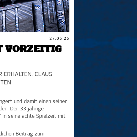
27.05.26
 VORZEITIG
 ERHALTEN. CLAUS
HTEN
ngert und damit einen seiner
den. Der 33-jährige
n seine achte Spielzeit mit
tlichen Beitrag zum