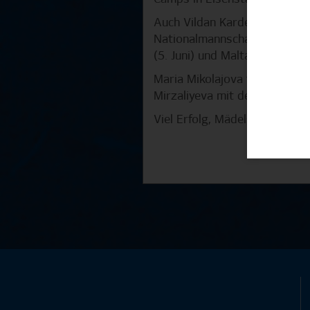
Auch Vildan Kardesler hat mi
Nationalmannschaft noch Chan
(5. Juni) und Malta geht es u
Maria Mikolajova trifft mit de
Mirzaliyeva mit der aserbai
Viel Erfolg, Mädels!