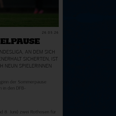
26.05.26
IELPAUSE
NDESLIGA, AN DEM SICH
NERHALT SICHERTEN, IST
CH NEUN SPIELERINNEN
Beginn der Sommerpause
h in den DFB-
d 8. Juni) zwei Rothosen für