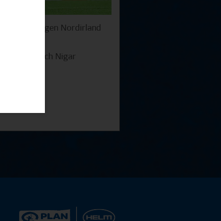
ien 2027. Gegen Nordirland
), während sich Nigar
ssen muss.