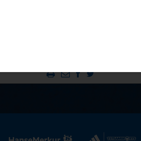
t der türkischen
cen auf die Teilnahme an der Weltmeisterschaft in Brasil
m wichtige Qualifikationspunkte in Liga B.
r Slowakei indes auf Finnland (5. Juni) und Litauen (9. Juni
dschanischen Auswahl mit Ungarn und Nordmazedonien me