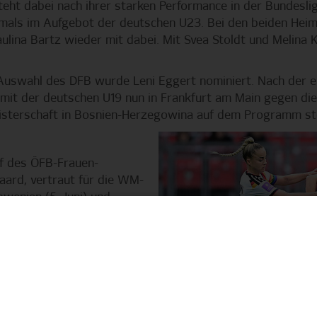
teht dabei nach ihrer starken Performance in der Bundeslig
stmals im Aufgebot der deutschen U23. Bei den beiden Heim
aulina Bartz wieder mit dabei. Mit Svea Stoldt und Melina
n-Auswahl des DFB wurde Leni Eggert nominiert. Nach der e
e mit der deutschen U19 nun in Frankfurt am Main gegen die 
isterschaft in Bosnien-Herzegowina auf dem Programm st
f des ÖFB-Frauen-
aard, vertraut für die WM-
owenien (5. Juni) und
auf zwei
 Neben Melanie
 verletzungsbedingten
 zurück ins Aufgebot der
elerinnen sind vor dem
eil eines viertägigen Pre-
ich).