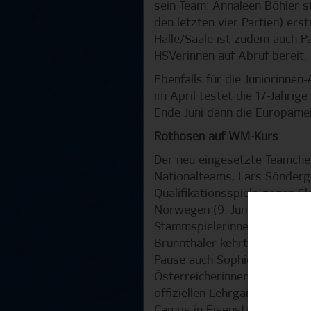
sein Team: Annaleen Böhler s
den letzten vier Partien) er
Halle/Saale ist zudem auch P
HSVerinnen auf Abruf bereit.
Ebenfalls für die Juniorinne
im April testet die 17-Jährig
Ende Juni dann die Europame
Rothosen auf WM-Kurs
Der neu eingesetzte Teamche
Nationalteams, Lars Sönderg
Qualifikationsspiele gegen Sl
Norwegen (9. Juni) ebenfalls 
Stammspielerinnen des HSV:
Brunnthaler kehrt nach ihrer
Pause auch Sophie Hillebrand
Österreicherinnen. Beide Spi
offiziellen Lehrgang bereits T
Camps in Eisenstadt (Österre