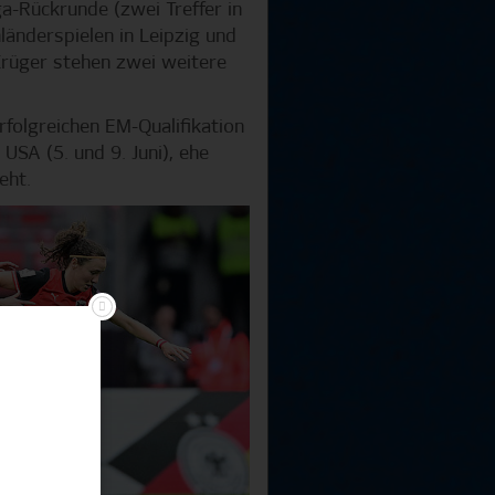
a-Rückrunde (zwei Treffer in
länderspielen in Leipzig und
 Krüger stehen zwei weitere
rfolgreichen EM-Qualifikation
USA (5. und 9. Juni), ehe
eht.