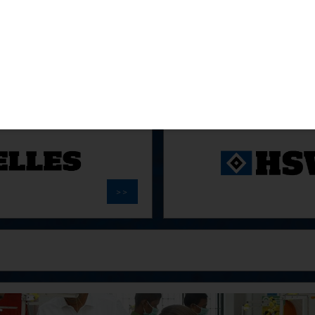
anke für uns auf und neben
Als Sportverein wissen wir u
für die Zusammenarbeit.
seres Arbeitsalltages und
Wir übernehmen im Rahmen u
 weiter.
für die Umsetzung dieser Spi
>>