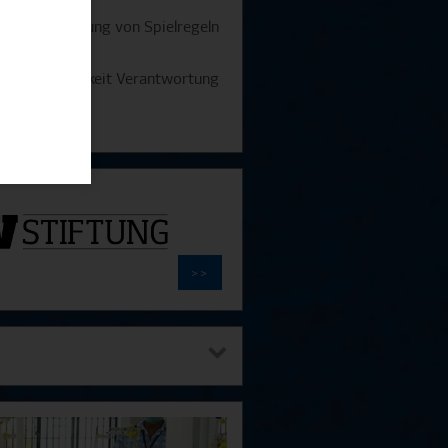
m die Bedeutung von Spielregeln
nserer Tätigkeit Verantwortung
elregeln.
>>