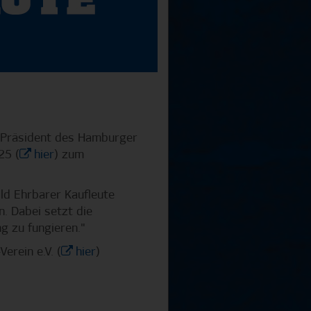
, Präsident des Hamburger
25 (
hier
) zum
ld Ehrbarer Kaufleute
n. Dabei setzt die
ng zu fungieren."
erein e.V. (
hier
)