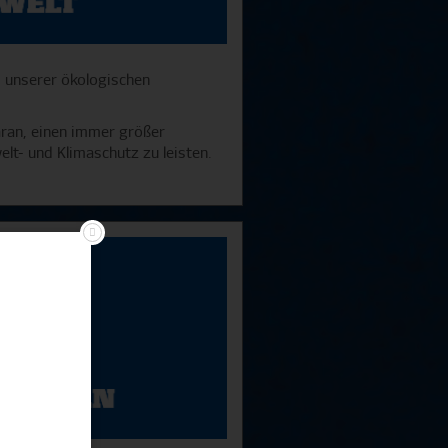
s unserer ökologischen
aran, einen immer größer
t- und Klimaschutz zu leisten.