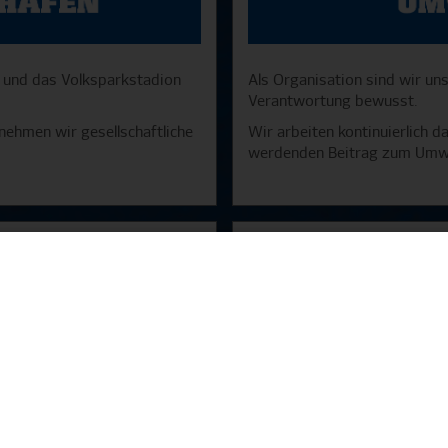
 und das Volksparkstadion
Als Organisation sind wir un
Verantwortung bewusst.
nehmen wir gesellschaftliche
Wir arbeiten kontinuierlich d
werdenden Beitrag zum Umwel