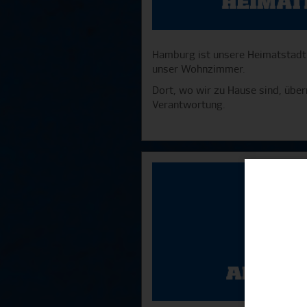
Hamburg ist unsere Heimatstadt
unser Wohnzimmer.
Dort, wo wir zu Hause sind, über
Verantwortung.