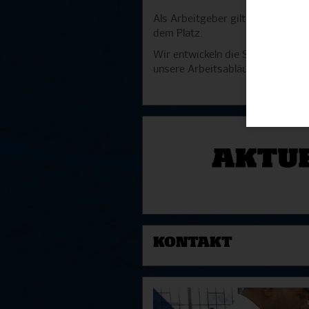
Als Arbeitgeber gilt der Teamged
dem Platz.
Wir entwickeln die Strukturen un
unsere Arbeitsabläufe nachhaltig
KONTAKT