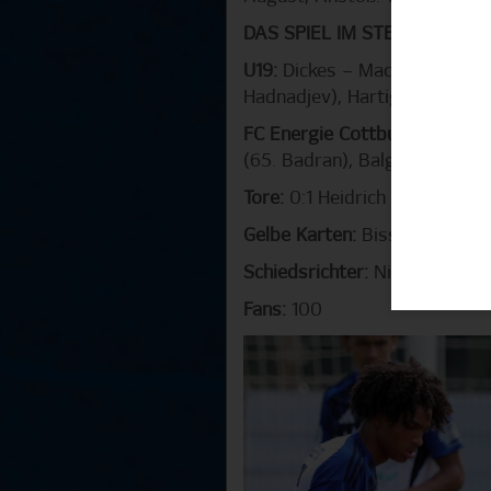
DAS SPIEL IM STENOGRAMM
U19:
Dickes – Machado (46. He
Hadnadjev), Hartig (72. Ade) 
FC Energie Cottbus:
Prade – Z
(65. Badran), Balg (38. Schößl
Tore:
0:1 Heidrich (15.), 1:1 Oj
Gelbe Karten:
Bissi Mouelle, 
Schiedsrichter:
Nick Bichler
Fans:
100