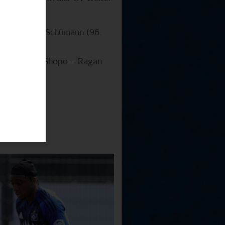
 Medaiyese), Schümann (96.
zel), Awuah, Ghopo – Ragan
ck, Badran