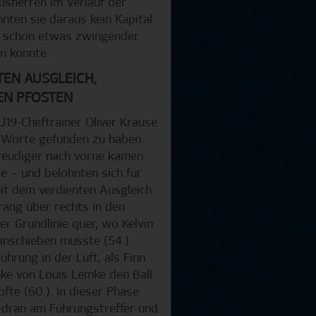
ausherren im Verlauf der
nten sie daraus kein Kapital
te schon etwas zwingender
n konnte.
TEN AUSGLEICH,
EN PFOSTEN
U19-Cheftrainer Oliver Krause
n Worte gefunden zu haben.
freudiger nach vorne kamen
e – und belohnten sich für
it dem verdienten Ausgleich
rang über rechts in den
er Grundlinie quer, wo Kelvin
inschieben musste (54.).
ührung in der Luft, als Finn
ke von Louis Lemke den Ball
fte (60.). In dieser Phase
 dran am Führungstreffer und