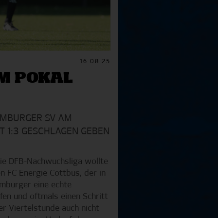
16.08.25
IM POKAL
HAMBURGER SV AM
T 1:3 GESCHLAGEN GEBEN
die DFB-Nachwuchsliga wollte
n FC Energie Cottbus, der in
amburger eine echte
en und oftmals einen Schritt
er Viertelstunde auch nicht