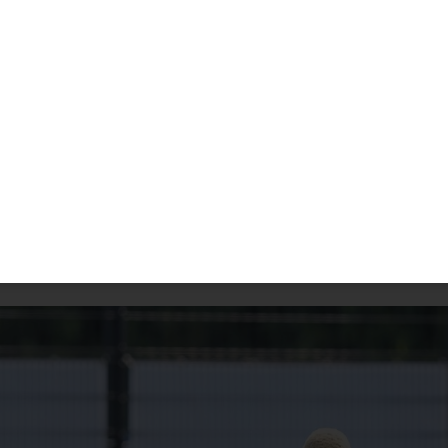
:
nsel), Bissi Mouelle, Adekunle, Lemke – Akyildiz (C) (80.
– Ojo, Barkowsky, Yildirim (72. Djamanca)
aydan (100. Reschke), Taubeneck (C), Mildebrath (76. Be
er), Sternberg – Kracht (65. Gründker), Heidrich (76. Fadl)
o (54.), 1:2 Badran (93.), 1:3 Ghopo (120.)
Hensel, Medaiyese – Balg, Ghopo, Heidrich, Prade, Taubene