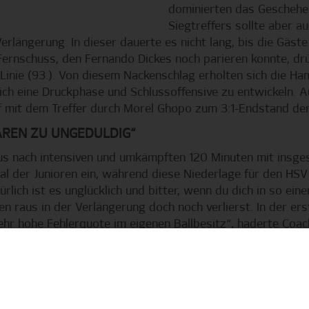
dominierten das Geschehe
Siegtreffers sollte aber 
 Verlängerung. In dieser dauerte es nicht lang, bis die Gäs
Fernschuss, den Fernando Dickes noch parieren konnte, d
Linie (93.). Von diesem Nackenschlag erholten sich die Ha
lich eine Druckphase und Schlussoffensive zu entwickeln. A
f mit dem Treffer durch Morel Ghopo zum 3:1-Endstand den
AREN ZU UNGEDULDIG“
us nach intensiven und umkämpften 120 Minuten mit insge
l der Junioren ein, während diese Niederlage für den HS
lich ist es unglücklich und bitter, wenn du dich in so ein
n raus in der Verlängerung doch noch verlierst. In der er
ehr hohe Fehlerquote im eigenen Ballbesitz“, haderte Coac
 Jungs übrig hatte. „In der zweiten Halbzeit waren wir sup
f unserer Seite. Leider sind wir in dieser guten Phase a
 zu einem sehr ungünstigen Zeitpunkt zu Beginn der Verl
 eine Schippe drauf zu legen“, analysierte der Übungsleit
geht es in der DFB-Nachwuchsliga mit dem Heimspiel gegen