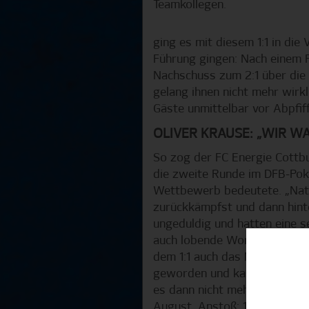
Teamkollegen.
ging es mit diesem 1:1 in die
Führung gingen: Nach einem 
Nachschuss zum 2:1 über die 
gelang ihnen nicht mehr wirk
Gäste unmittelbar vor Abpfif
OLIVER KRAUSE: „WIR W
So zog der FC Energie Cottb
die zweite Runde im DFB-Poka
Wettbewerb bedeutete. „Natür
zurückkämpfst und dann hinte
ungeduldig und hatten eine s
auch lobende Worte für seine
dem 1:1 auch das Momentum au
geworden und kassieren dann
es dann nicht mehr geschafft,
August, Anstoß: 18.30 Uhr) 