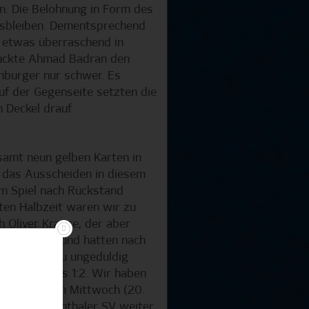
n. Die Belohnung in Form des
ausbleiben. Dementsprechend
te etwas überraschend in
rückte Ahmad Badran den
mburger nur schwer. Es
uf der Gegenseite setzten die
 Deckel drauf.
samt neun gelben Karten in
V das Ausscheiden in diesem
em Spiel nach Rückstand
sten Halbzeit waren wir zu
h Oliver Krause, der aber
er im Spiel und hatten nach
uch wieder zu ungeduldig
ängerung das 1:2. Wir haben
er. Bereits am Mittwoch (20.
 den Blumenthaler SV weiter.