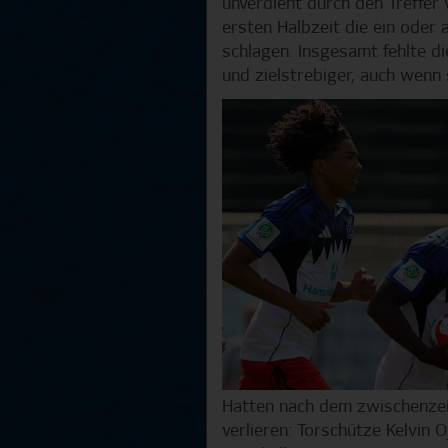
unverdient durch den Treffer 
ersten Halbzeit die ein oder 
schlagen. Insgesamt fehlte d
und zielstrebiger, auch wenn 
Hatten nach dem zwischenzeitl
verlieren: Torschütze Kelvin Oj