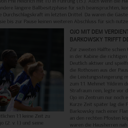
von Phil Heidrich mit 1:0 in Führung (15.). Auch wenn die H
andere längere Ballbesitzphase für sich beanspruchten, kon
ie Durchschlagskraft im letzten Drittel. Da waren die Gäs
sie bis zur Pause keinen weiteren Abschluss für sich nutze
OJO MIT DEM VERDIEN
BARKOWSKY TRIFFT D
Zur zweiten Hälfte schien 
in der Kabine die richtige
Deutlich aktiver und spiel
die Rothosen aus der Paus
die Leistungssteigerung m
zum 1:1. Mehmet Yildirim d
Strafraum rein, legte vor d
Ojo im Zentrum nur noch e
Kurze Zeit später lag die F
Barkowsky nach einer Flan
ichen 1:1 keine Zeit zu
an den rechten Pfosten köp
o (2. v. l.) und seine
waren die Hausherren nah