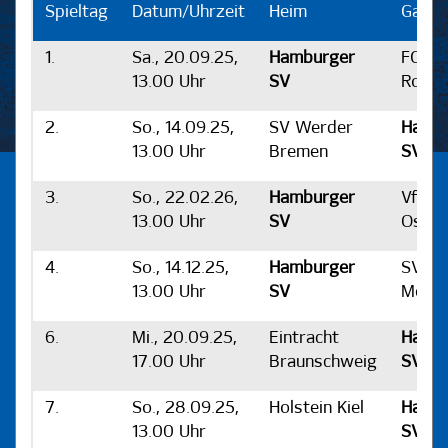
Spieltag
Datum/Uhrzeit
Heim
Gast
1.
Sa., 20.09.25,
Hamburger
FC Ha
13.00 Uhr
SV
Rosto
2.
So., 14.09.25,
SV Werder
Hamb
13.00 Uhr
Bremen
SV
3.
So., 22.02.26,
Hamburger
VfL
13.00 Uhr
SV
Osnab
4.
So., 14.12.25,
Hamburger
SV
13.00 Uhr
SV
Mepp
6.
Mi., 20.09.25,
Eintracht
Hamb
17.00 Uhr
Braunschweig
SV
7.
So., 28.09.25,
Holstein Kiel
Hamb
13.00 Uhr
SV