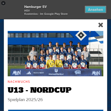
×
Hamburger SV
Togg
Ansehen
HSV
navi
Kostenlos - Im Google Play Store
skip_navigation
NACHWUCHS
U13 - NORDCUP
Spielplan 2025/26