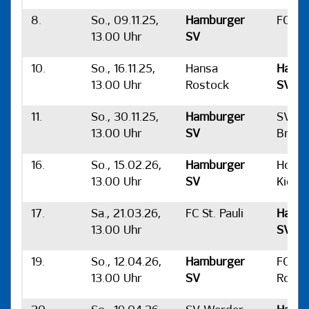
8.
So., 09.11.25,
Hamburger
FC St.
13.00 Uhr
SV
10.
So., 16.11.25,
Hansa
Hamb
13.00 Uhr
Rostock
SV
11.
So., 30.11.25,
Hamburger
SV We
13.00 Uhr
SV
Brem
16.
So., 15.02.26,
Hamburger
Holst
13.00 Uhr
SV
Kiel
17.
Sa., 21.03.26,
FC St. Pauli
Hamb
13.00 Uhr
SV
19.
So., 12.04.26,
Hamburger
FC Ha
13.00 Uhr
SV
Rosto