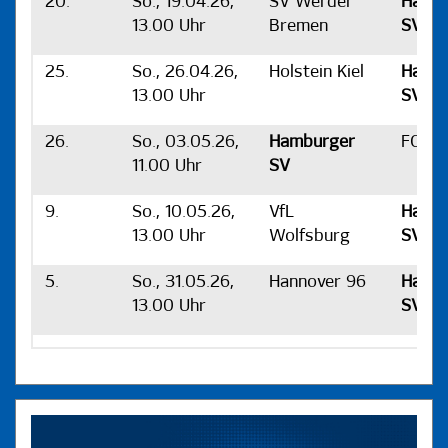
20.
So., 19.04.26,
SV Werder
Hamb
13.00 Uhr
Bremen
SV
25.
So., 26.04.26,
Holstein Kiel
Hamb
13.00 Uhr
SV
26.
So., 03.05.26,
Hamburger
FC St.
11.00 Uhr
SV
9.
So., 10.05.26,
VfL
Hamb
13.00 Uhr
Wolfsburg
SV
5.
So., 31.05.26,
Hannover 96
Hamb
13.00 Uhr
SV