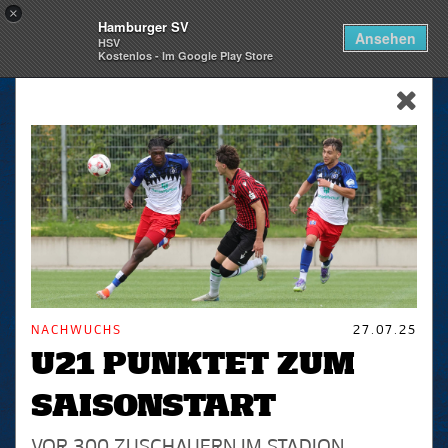
×
Hamburger SV
Togg
Ansehen
HSV
navi
Kostenlos - Im Google Play Store
skip_navigation
NACHWUCHS
27.07.25
U21 PUNKTET ZUM
SAISONSTART
VOR 300 ZUSCHAUERN IM STADION