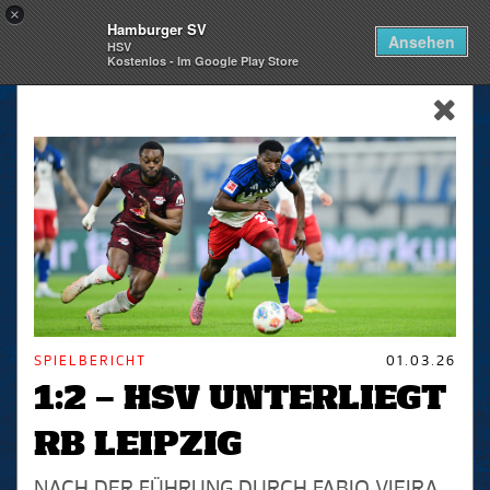
×
Hamburger SV
Togg
Ansehen
HSV
navi
Kostenlos - Im Google Play Store
skip_navigation
SPIELBERICHT
01.03.26
1:2 – HSV UNTERLIEGT
RB LEIPZIG
NACH DER FÜHRUNG DURCH FABIO VIEIRA