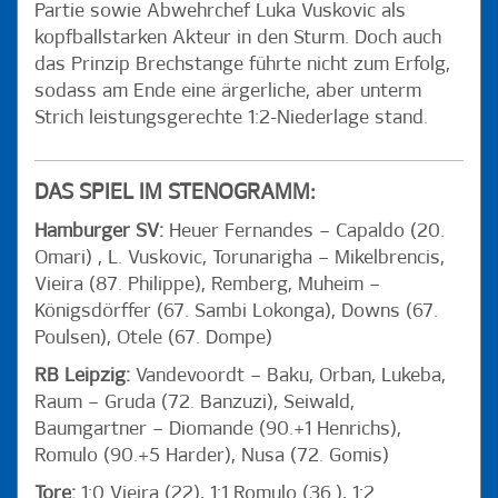
Partie sowie Abwehrchef Luka Vuskovic als
kopfballstarken Akteur in den Sturm. Doch auch
das Prinzip Brechstange führte nicht zum Erfolg,
sodass am Ende eine ärgerliche, aber unterm
Strich leistungsgerechte 1:2-Niederlage stand.
DAS SPIEL IM STENOGRAMM:
Hamburger SV:
Heuer Fernandes – Capaldo (20.
Omari) , L. Vuskovic, Torunarigha – Mikelbrencis,
Vieira (87. Philippe), Remberg, Muheim –
Königsdörffer (67. Sambi Lokonga), Downs (67.
Poulsen), Otele (67. Dompe)
RB Leipzig:
Vandevoordt – Baku, Orban, Lukeba,
Raum – Gruda (72. Banzuzi), Seiwald,
Baumgartner – Diomande (90.+1 Henrichs),
Romulo (90.+5 Harder), Nusa (72. Gomis)
Tore:
1:0 Vieira (22), 1:1 Romulo (36.), 1:2