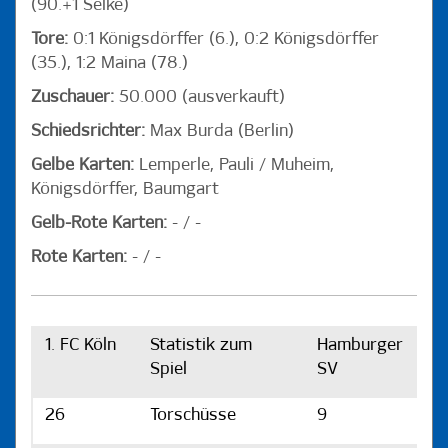
(90.+1 Selke)
Tore:
0:1 Königsdörffer (6.), 0:2 Königsdörffer
(35.), 1:2 Maina (78.)
Zuschauer:
50.000 (ausverkauft)
Schiedsrichter:
Max Burda (Berlin)
Gelbe Karten:
Lemperle, Pauli / Muheim,
Königsdörffer, Baumgart
Gelb-Rote Karten:
- / -
Rote Karten:
- / -
1. FC Köln
Statistik zum
Hamburger
Spiel
SV
26
Torschüsse
9