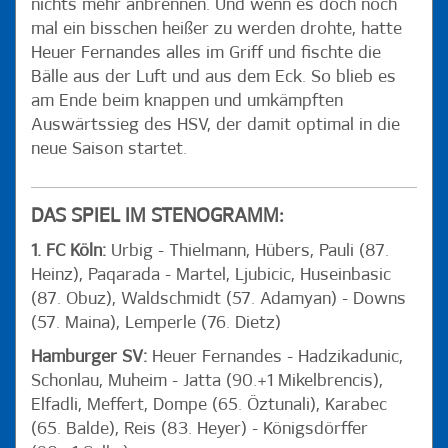
nichts mehr anbrennen. Und wenn es doch noch
mal ein bisschen heißer zu werden drohte, hatte
Heuer Fernandes alles im Griff und fischte die
Bälle aus der Luft und aus dem Eck. So blieb es
am Ende beim knappen und umkämpften
Auswärtssieg des HSV, der damit optimal in die
neue Saison startet.
DAS SPIEL IM STENOGRAMM:
1. FC Köln:
Urbig - Thielmann, Hübers, Pauli (87.
Heinz), Paqarada - Martel, Ljubicic, Huseinbasic
(87. Obuz), Waldschmidt (57. Adamyan) - Downs
(57. Maina), Lemperle (76. Dietz)
Hamburger SV:
Heuer Fernandes - Hadzikadunic,
Schonlau, Muheim - Jatta (90.+1 Mikelbrencis),
Elfadli, Meffert, Dompe (65. Öztunali), Karabec
(65. Balde), Reis (83. Heyer) - Königsdörffer