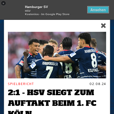
×
Hamburger SV
Togg
Ansehen
HSV
navi
Kostenlos - Im Google Play Store
skip_navigation
SPIELBERICHT
02.08.24
2:1 - HSV SIEGT ZUM
AUFTAKT BEIM 1. FC