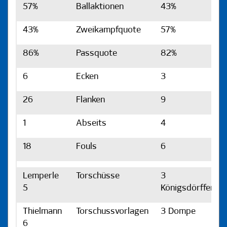
57%
Ballaktionen
43%
43%
Zweikampfquote
57%
86%
Passquote
82%
6
Ecken
3
26
Flanken
9
1
Abseits
4
18
Fouls
6
Lemperle
Torschüsse
3
5
Königsdörffer
Thielmann
Torschussvorlagen
3 Dompe
6