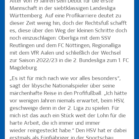
Alter von 19 Jahren sein Debüt für die erste
Mannschaft in der siebtklassigen Landesliga
Württemberg. Auf eine Profikarriere deutet zu
dieser Zeit wenig hin, doch der Rechtsfuß schafft
es, diese über den Weg der kleinen Schritte doch
noch einzuschlagen: Oberliga mit dem SSV
Reutlingen und dem FC Nöttingen, Regionalliga
mit dem VfR Aalen und schließlich der Wechsel
zur Saison 2022/23 in die 2. Bundesliga zum 1. FC
Magdeburg.
„Es ist für mich nach wie vor alles besonders“,
sagt der libysche Nationalspieler über seine
märchenhafte Reise in den Profifußball. „Ich hätte
vor wenigen Jahren niemals erwartet, beim HSV,
geschweige denn in der 2. Liga zu spielen. Für
mich ist das auch ein Stück weit der Lohn für die
harte Arbeit, die ich immer und immer
wieder reingesteckt habe.“ Den HSV hat er dabei
erstmals als Fünfjähriger in der Sportschau