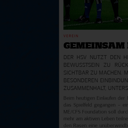
VEREIN
GEMEINSAM 
DER HSV NUTZT DEN HE
BEWUSSTSEIN ZU RÜCK
SICHTBAR ZU MACHEN. M
ESONDEREN EINBINDUNG 
USAMMENHALT, UNTERS
Beim heutigen Einlaufen der
das Spielfeld gegangen – e
ME/CFS Foundation soll dur
mehr am aktiven Leben teilne
den Rasen eine unüberwindba