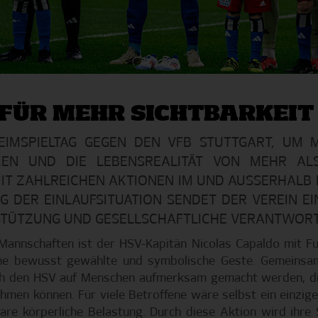
FÜR MEHR SICHTBARKEIT
IMSPIELTAG GEGEN DEN VFB STUTTGART, UM M
EN UND DIE LEBENSREALITÄT VON MEHR AL
IT ZAHLREICHEN AKTIONEN IM UND AUSSERHALB DE
DER EINLAUFSITUATION SENDET DER VEREIN EIN 
TÜTZUNG UND GESELLSCHAFTLICHE VERANTWORT
 Mannschaften ist der HSV-Kapitän Nicolas Capaldo mit Fu
ine bewusst gewählte und symbolische Geste. Gemeins
ch den HSV auf Menschen aufmerksam gemacht werden, di
hmen können. Für viele Betroffene wäre selbst ein einziger
re körperliche Belastung. Durch diese Aktion wird ihre 