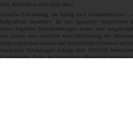
tzt: Betroffene sind nicht allein.
ronische Erkrankung, die häufig nach Virusinfektionen – 
tiefgreifend verändert. Zu den typischen Symptomen z
erzen, kognitive Einschränkungen sowie eine ausgeprägt
leben zudem eine deutliche Verschlechterung der Beschw
chungsergebnisse weisen auf entzündliche Prozesse im Geh
hland sind Schätzungen zufolge über 650.000 Menschen 
VID entwickeln. Trotz der hohen Betroffenenzahl bestehen 
iagnosen erfolgen oft erst nach Jahren, zugelassene Ther
n erheblichen Einschränkungen geprägt. Während leicht Betr
ingeschränkt am sozialen Leben teilnehmen können, verbri
 Licht, Geräusche, Bildschirme oder Gespräche zu toleriere
bleibt ihnen daher verwehrt.
s HSV soll Bewusstsein für diese nicht-sichtbaren Hü
le: über ME/CFS und dessen Auswirkungen im Alltag zu inform
rhöhen, Wege der Genesung und Rehabilitation aufzuzeige
tärken. Da Fußball verbindet, kann durch gemeinsame
hörigen und der Öffentlichkeit geschlagen werden, u