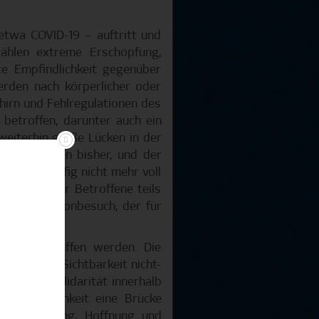
etwa COVID-19 – auftritt und
ählen extreme Erschöpfung,
e Empfindlichkeit gegenüber
erden nach körperlicher oder
irn und Fehlregulationen des
betroffen, darunter auch ein
weiterhin große Lücken in der
apien fehlen bisher, und der
offene häufig nicht mehr voll
ngen schwer Betroffene teils
n. Ein Stadionbesuch, der für
rden geschaffen werden. Die
ieren, die Sichtbarkeit nicht-
n sowie Solidarität innerhalb
 Aufmerksamkeit eine Brücke
m Anerkennung, Hoffnung und