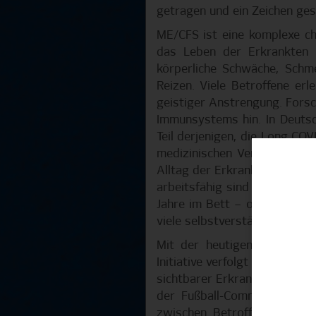
getragen und ein Zeichen gese
ME/CFS ist eine komplexe ch
das Leben der Erkrankten 
körperliche Schwäche, Schm
Reizen. Viele Betroffene er
geistiger Anstrengung. Fors
Immunsystems hin. In Deutsc
Teil derjenigen, die Long CO
medizinischen Versorgung: D
Alltag der Erkrankten ist vo
arbeitsfähig sind und nur e
Jahre im Bett – oft unfähig,
viele selbstverständlich ist, 
Mit der heutigen Aktion de
Initiative verfolgt klare Zie
sichtbarer Erkrankungen zu e
der Fußball-Community zu s
zwischen Betroffenen, Ange