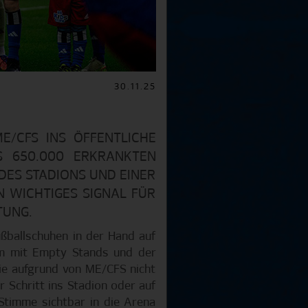
30.11.25
E/CFS INS ÖFFENTLICHE
S 650.000 ERKRANKTEN
S STADIONS UND EINER B
WICHTIGES SIGNAL FÜR Z
UNG.
ßballschuhen in der Hand auf
am mit Empty Stands und der
e aufgrund von ME/CFS nicht
 Schritt ins Stadion oder auf
Stimme sichtbar in die Arena