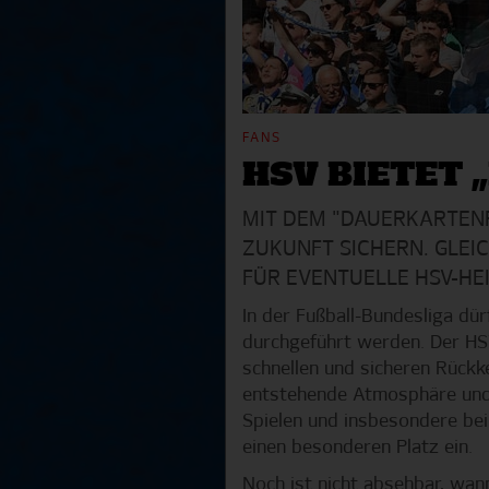
FANS
HSV BIETET
MIT DEM "DAUERKARTEN
ZUKUNFT SICHERN. GLEI
FÜR EVENTUELLE HSV-HE
In der Fußball-Bundesliga d
durchgeführt werden. Der HS
schnellen und sicheren Rückk
entstehende Atmosphäre und t
Spielen und insbesondere bei
einen besonderen Platz ein.
Noch ist nicht absehbar, wan