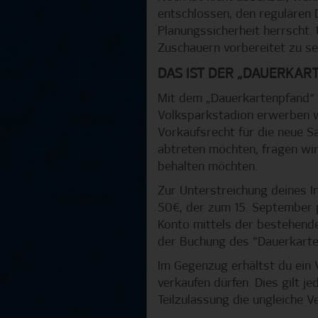
entschlossen, den regulären 
Planungssicherheit herrscht.
Zuschauern vorbereitet zu se
DAS IST DER „DAUERKAR
Mit dem „Dauerkartenpfand“ m
Volksparkstadion erwerben w
Vorkaufsrecht für die neue S
abtreten möchten, fragen wir
behalten möchten.
Zur Unterstreichung deines I
50€, der zum 15. September 
Konto mittels der bestehende
der Buchung des "Dauerkarte
Im Gegenzug erhältst du ein V
verkaufen dürfen. Dies gilt j
Teilzulassung die ungleiche V