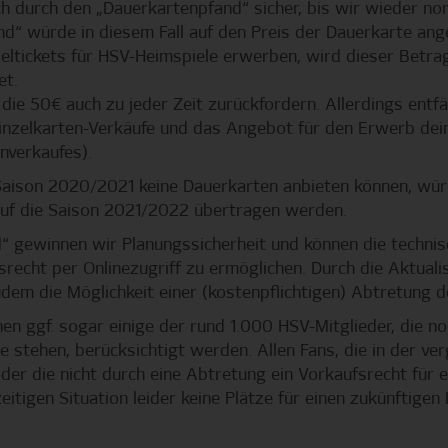
ch durch den „Dauerkartenpfand“ sicher, bis wir wieder n
d“ würde in diesem Fall auf den Preis der Dauerkarte ang
eltickets für HSV-Heimspiele erwerben, wird dieser Betra
et.
die 50€ auch zu jeder Zeit zurückfordern. Allerdings entfäl
Einzelkarten-Verkäufe und das Angebot für den Erwerb de
nverkaufes).
 Saison 2020/2021 keine Dauerkarten anbieten können, wü
auf die Saison 2021/2022 übertragen werden.
“ gewinnen wir Planungssicherheit und können die techni
srecht per Onlinezugriff zu ermöglichen. Durch die Aktuali
em die Möglichkeit einer (kostenpflichtigen) Abtretung d
n ggf. sogar einige der rund 1.000 HSV-Mitglieder, die no
e stehen, berücksichtigt werden. Allen Fans, die in der ve
er die nicht durch eine Abtretung ein Vorkaufsrecht für 
eitigen Situation leider keine Plätze für einen zukünftige