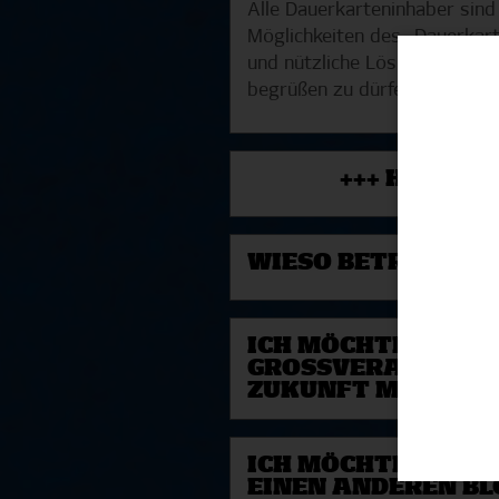
Alle Dauerkarteninhaber sind
Möglichkeiten des „Dauerkarte
und nützliche Lösung gefunde
begrüßen zu dürfen.
+++ HÄUFIG
WIESO BETRÄGT DE
ICH MÖCHTE DERZE
GROSSVERANSTALTUN
UKUNFT MEINEN S
ICH MÖCHTE MEINE
EINEN ANDEREN B