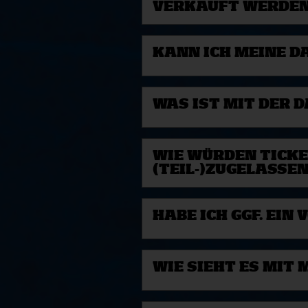
VERKAUFT WERDEN 
KANN ICH MEINE 
WAS IST MIT DER 
WIE WÜRDEN TICKE
(TEIL-)ZUGELASSE
HABE ICH GGF. EI
WIE SIEHT ES MIT