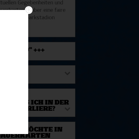
ktuellen Gegebenheiten und
auerkarteninhaber eine faire
er im Volksparkstadion
NPFAND" +++
RTE?
 DASS ICH IN DER Z
HT VERLIERE?
N UND MÖCHTE IN
 DAUERKARTEN