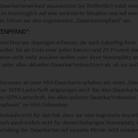
Dauerkartenverkauf auszusetzen bis (hoffentlich bald) wie
 Um bestmöglich auf eine veränderte Situation und auf eine
in, führen wir den sogenannten „Dauerkartenpfand“ ein.
TENPFAND“:
öchten wir diejenigen erfassen, die auch zukünftig ihre
ollen. Da am Ende einer jeden Saison rund 20 Prozent der
aison nicht mehr ausüben wollen oder ihren Stammplatz an
 unter allen aktuellen Dauerkartenbesitzern ab, ob sie au
nteresses an einer HSV-Dauerkarte erheben wir einen „Da
per SEPA-Lastschrift eingezogen wird. Bei Abo-Dauerkart
n SEPA-Lastschrift, bei allen anderen Dauerkartenkunden 
npfands" im HSV-Onlineshop.
orkaufsrecht für den Fall, dass wir eine begrenzte Anzahl
edoch ausdrücklich nicht für deinen bisherigen Stammplatz
erteilung der Dauerkarten auf einzelne Blöcke nicht erlaube