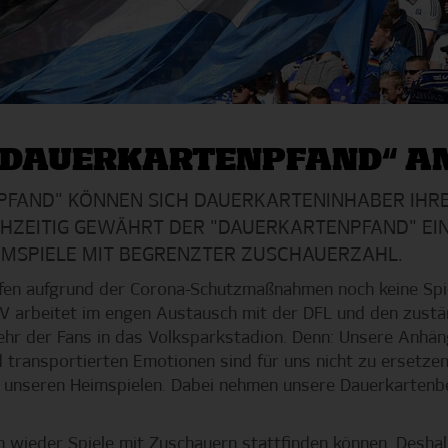
 „DAUERKARTENPFAND“ A
PFAND" KÖNNEN SICH DAUERKARTENINHABER IHRE
CHZEITIG GEWÄHRT DER "DAUERKARTENPFAND" E
IMSPIELE MIT BEGRENZTER ZUSCHAUERZAHL.
ürfen aufgrund der Corona-Schutzmaßnahmen noch keine Spi
V arbeitet im engen Austausch mit der DFL und den zustä
ehr der Fans in das Volksparkstadion. Denn: Unsere Anhän
ransportierten Emotionen sind für uns nicht zu ersetzend
 unseren Heimspielen. Dabei nehmen unsere Dauerkartenbe
n wieder Spiele mit Zuschauern stattfinden können. Desha