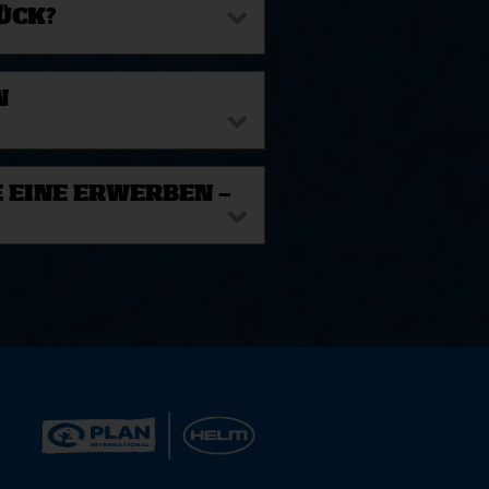
ÜCK?
N
 EINE ERWERBEN –