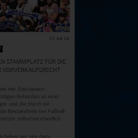
27.08.20
N
N STAMMPLATZ FÜR DIE
IN VORVERKAUFSRECHT
ele mit Zuschauern
ndigen Behörden an einer
ger und die durch sie
e Bestandteile bei Fußball-
sitzer selbstverständlich
lb haben wir uns dazu