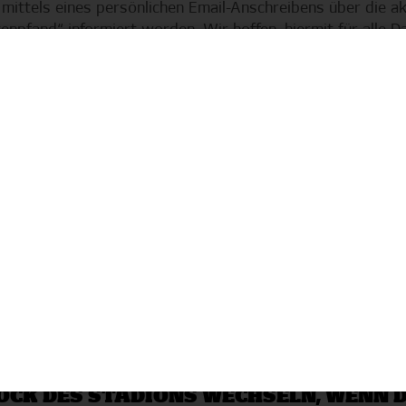
 mittels eines persönlichen Email-Anschreibens über die a
npfand“ informiert worden. Wir hoffen, hiermit für alle D
n zu haben und freuen uns, dich so bald wie möglich wied
 GESTELLTE FRAGEN ZUM "DAUERKARTE
R „DAUERKARTENPFAND“ 50€ PRO KA
IT AUS GESUNDHEITLICHEN GRÜNDEN
GEN MEIDEN – WIE STELLE ICH SICHER,
TAMMPLATZ WIEDERBEKOMME BZW. NIC
N BISHERIGEN STAMMPLATZ WECHSEL
LOCK DES STADIONS WECHSELN, WENN