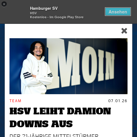
×
Hamburger SV
Togg
Ansehen
HSV
navi
Kostenlos - Im Google Play Store
skip_navigation
TEAM
07.01.26
HSV LEIHT DAMION
DOWNS AUS
DER 21-JÄHRIGE MITTELSTÜRMER