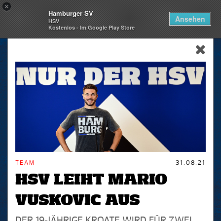
×
Hamburger SV
Togg
Ansehen
HSV
navi
Kostenlos - Im Google Play Store
skip_navigation
TEAM
31.08.21
HSV LEIHT MARIO
VUSKOVIC AUS
DER 19-JÄHRIGE KROATE WIRD FÜR ZWEI