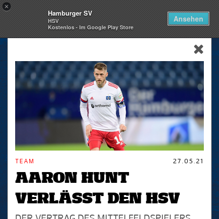
×
Hamburger SV
Togg
Ansehen
HSV
navi
Kostenlos - Im Google Play Store
skip_navigation
TEAM
27.05.21
AARON HUNT
VERLÄSST DEN HSV
DER VERTRAG DES MITTELFELDSPIELERS,