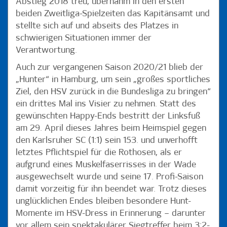
Abstieg 2018 treu, übernahm in den ersten
beiden Zweitliga-Spielzeiten das Kapitänsamt und
stellte sich auf und abseits des Platzes in
schwierigen Situationen immer der
Verantwortung.
Auch zur vergangenen Saison 2020/21 blieb der
„Hunter“ in Hamburg, um sein „großes sportliches
Ziel, den HSV zurück in die Bundesliga zu bringen“
ein drittes Mal ins Visier zu nehmen. Statt des
gewünschten Happy-Ends bestritt der Linksfuß
am 29. April dieses Jahres beim Heimspiel gegen
den Karlsruher SC (1:1) sein 153. und unverhofft
letztes Pflichtspiel für die Rothosen, als er
aufgrund eines Muskelfaserrisses in der Wade
ausgewechselt wurde und seine 17. Profi-Saison
damit vorzeitig für ihn beendet war. Trotz dieses
unglücklichen Endes bleiben besondere Hunt-
Momente im HSV-Dress in Erinnerung – darunter
vor allem sein spektakulärer Siegtreffer beim 3:2-