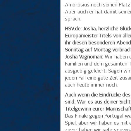
Ambrosius noch seinen Platz 
Aber auch er hat damit seine
sprach.
HSV.de: Josha, herzliche Gl
Europameister-Titels von all
ihr diesen besonderen Abend
Sonntag auf Montag verbrach
Josha Vagnoman:
Wir haben d
Familien und dem gesamten T
ausgiebig gefeiert. Sagen wir
jeden Fall eine gute Zeit zu
auch heute immer noch.
Auch wenn die Eindrücke des 
sind: War es aus deiner Sicht
Titelgewinn eurer Mannschaf
Das Finale gegen Portugal war
Spiel, aber wir haben es mit 
zuvor haben wir sehr souverän