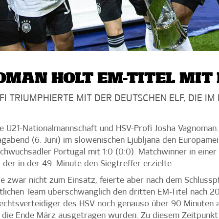
MAN HOLT EM-TITEL MIT 
FI TRIUMPHIERTE MIT DER DEUTSCHEN ELF, DIE IM 
che U21-Nationalmannschaft und HSV-Profi Josha Vagnoman.
abend (6. Juni) im slowenischen Ljubljana den Europameist
wuchsadler Portugal mit 1:0 (0:0). Matchwinner in einer
er in der 49. Minute den Siegtreffer erzielte.
 zwar nicht zum Einsatz, feierte aber nach dem Schlusspfi
lichen Team überschwänglich den dritten EM-Titel nach 200
chtsverteidiger des HSV noch genauso über 90 Minuten a
, die Ende März ausgetragen wurden. Zu diesem Zeitpunkt