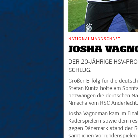
NATIONALMANNSCHAFT
JOSHA VAGNO
DER 20-JÄHRIGE HSV-PRO
SCHLUG.
Großer Erfolg für die deuts
Stefan Kuntz holte am Sonntag
bezwangen die deutschen Nach
Nmecha vom RSC Anderlecht, d
Josha Vagnoman kam im Finale
Kaderspielern sowie dem rest
gegen Dänemark stand der Re
sämtlichen Vorrundenspielen