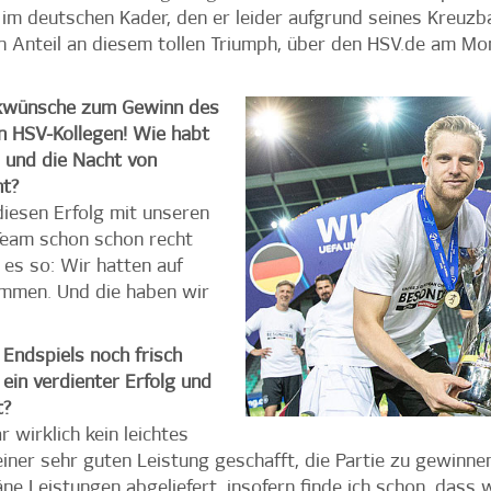
im deutschen Kader, den er leider aufgrund seines Kreuz
n Anteil an diesem tollen Triumph, über den HSV.de am Mon
ückwünsche zum Gewinn des
en HSV-Kollegen! Wie habt
 und die Nacht von
t?
iesen Erfolg mit unseren
eam schon schon recht
 es so: Wir hatten auf
sammen. Und die haben wir
Endspiels noch frisch
 ein verdienter Erfolg und
t?
 wirklich kein leichtes
einer sehr guten Leistung geschafft, die Partie zu gewinne
e Leistungen abgeliefert, insofern finde ich schon, dass 