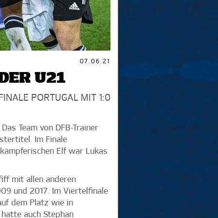
07.06.21
DER U21
FINALE PORTUGAL MIT 1:0
 Das Team von DFB-Trainer
ertitel. Im Finale
 kämpferischen Elf war Lukas
ff mit allen anderen
9 und 2017. Im Viertelfinale
uf dem Platz wie in
 hatte auch Stephan