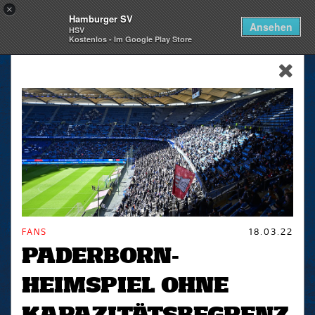
×
Hamburger SV
Togg
Ansehen
HSV
navi
Kostenlos - Im Google Play Store
skip_navigation
FANS
18.03.22
PADERBORN-
HEIMSPIEL OHNE