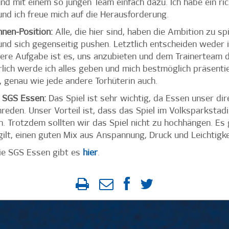
nd mit einem so jungen Team einfach dazu. Ich habe ein rich
und ich freue mich auf die Herausforderung.
nnen-Position:
Alle, die hier sind, haben die Ambition zu s
und sich gegenseitig pushen. Letztlich entscheiden weder i
nsere Aufgabe ist es, uns anzubieten und dem Trainerteam
lich werde ich alles geben und mich bestmöglich präsenti
 genau wie jede andere Torhüterin auch.
e SGS Essen:
Das Spiel ist sehr wichtig, da Essen unser dir
eden. Unser Vorteil ist, dass das Spiel im Volksparkstadi
 Trotzdem sollten wir das Spiel nicht zu hochhängen. Es g
gilt, einen guten Mix aus Anspannung, Druck und Leichtigke
die SGS Essen gibt es
hier
.