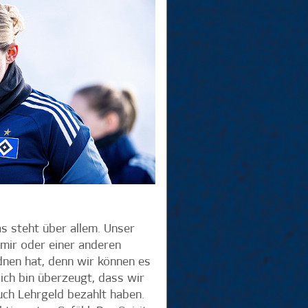
as steht über allem. Unser
n mir oder einer anderen
dnen hat, denn wir können es
ich bin überzeugt, dass wir
uch Lehrgeld bezahlt haben.