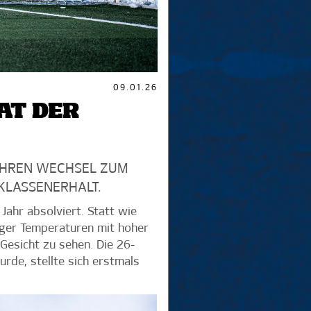
09.01.26
AT DER
IHREN WECHSEL ZUM
KLASSENERHALT.
Jahr absolviert. Statt wie
ger Temperaturen mit hoher
Gesicht zu sehen. Die 26-
rde, stellte sich erstmals