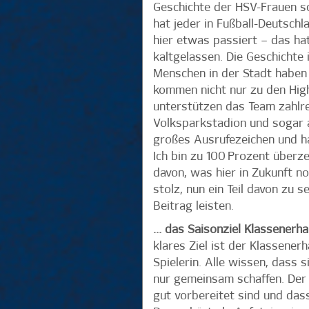
Geschichte der HSV-Frauen sc
hat jeder in Fußball-Deutsc
hier etwas passiert – das hat
kaltgelassen. Die Geschichte 
Menschen in der Stadt haben
kommen nicht nur zu den High
unterstützen das Team zahlre
Volksparkstadion und sogar a
großes Ausrufezeichen und ha
Ich bin zu 100 Prozent über
davon, was hier in Zukunft no
stolz, nun ein Teil davon zu 
Beitrag leisten.
… das Saisonziel Klassenerhal
klares Ziel ist der Klassener
Spielerin. Alle wissen, dass
nur gemeinsam schaffen. Der 
gut vorbereitet sind und das