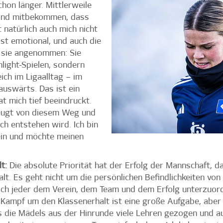
hon länger. Mittlerweile
hland mitbekommen, dass
 natürlich auch mich nicht
ist emotional, und auch die
 sie angenommen: Sie
light-Spielen, sondern
ich im Ligaalltag – im
uswärts. Das ist ein
t mich tief beeindruckt.
zeugt von diesem Weg und
ch entstehen wird. Ich bin
sein und möchte meinen
t:
Die absolute Priorität hat der Erfolg der Mannschaft, d
halt. Es geht nicht um die persönlichen Befindlichkeiten vo
 sich jeder dem Verein, dem Team und dem Erfolg unterzuor
Kampf um den Klassenerhalt ist eine große Aufgabe, aber 
s die Mädels aus der Hinrunde viele Lehren gezogen und a