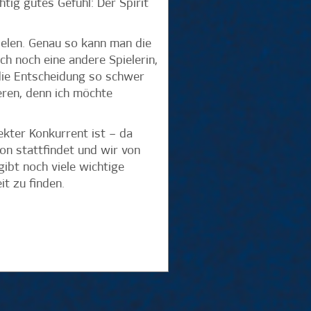
tig gutes Gefühl: Der Spirit
pielen. Genau so kann man die
ch noch eine andere Spielerin,
 die Entscheidung so schwer
eren, denn ich möchte
ekter Konkurrent ist – da
on stattfindet und wir von
ibt noch viele wichtige
it zu finden.