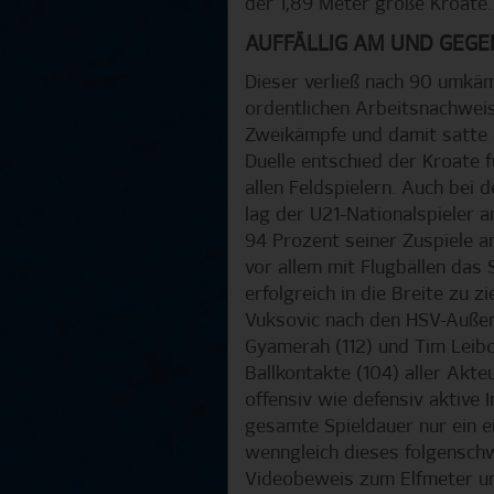
der 1,89 Meter große Kroate
AUFFÄLLIG AM UND GEGE
Dieser verließ nach 90 umkä
ordentlichen Arbeitsnachweis 
Zweikämpfe und damit satte 
Duelle entschied der Kroate 
allen Feldspielern. Auch bei 
lag der U21-Nationalspieler 
94 Prozent seiner Zuspiele 
vor allem mit Flugbällen das
erfolgreich in die Breite zu 
Vuksovic nach den HSV-Außen
Gyamerah (112) und Tim Leibo
Ballkontakte (104) aller Akteu
offensiv wie defensiv aktive 
gesamte Spieldauer nur ein ei
wenngleich dieses folgensch
Videobeweis zum Elfmeter un