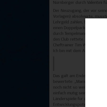
Nürnberger durch Valentini fü
Der Neuzugang, der vor seine
Vorlagen) absolvierte, musste
Lehrgeld zahlen, blieb im we
einen Doppelpack von Robert G
durch Tempelmann (46.) egalis
den Club rettete. „Wir durchl
Cheftrainer Tim Walter nach 
Ich bin mit dem Auftreten zu
„Mario 
Das galt am Ende auch für Ma
bewertete. „Mario hat es wirk
noch nicht so weit sein, dass
einfach mutig sein und Mario 
Länderspiele für die kroatisc
Entwicklungspotential an. Al