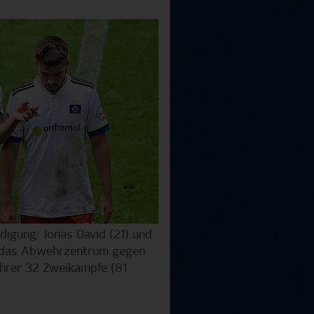
idigung: Jonas David (21) und
n das Abwehrzentrum gegen
hrer 32 Zweikämpfe (81