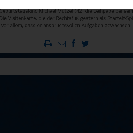
 besonderen Antizipationsgabe viele Fähigkeiten eines m
Geburtstagskind Michael Mutzel (42) die Leihgabe bei seiner
e Visitenkarte, die der Rechtsfuß gestern als Startelf-Sp
h vor allem, dass er anspruchsvollen Aufgaben gewachsen