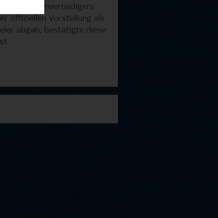
odernen Innenverteidigers
 offiziellen Vorstellung als
ieler abgab, bestätigte diese
 ist.