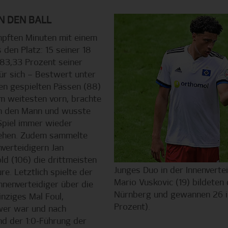
.
N DEN BALL
mpften Minuten mit einem
den Platz: 15 seiner 18
83,33 Prozent seiner
für sich – Bestwert unter
den gespielten Pässen (88)
am weitesten vorn, brachte
an den Mann und wusste
 Spiel immer wieder
ziehen. Zudem sammelte
verteidigern Jan
ld (106) die drittmeisten
Junges Duo in der Innenverte
re. Letztlich spielte der
Mario Vuskovic (19) bildete
Innenverteidiger über die
Nürnberg und gewannen 26 i
nziges Mal Foul,
Prozent).
wer war und nach
d der 1:0-Führung der