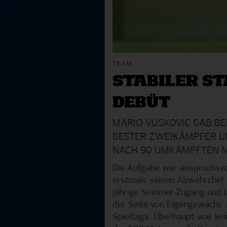
TEAM
STABILER ST
DEBÜT
MARIO VUSKOVIC GAB BEI
BESTER ZWEIKÄMPFER UN
ACH 90 UMKÄMPFTEN MIN
Die Aufgabe war anspruchsvo
erstmals seinen Abwehrchef u
jährige Sommer-Zugang und Lei
der Seite von Eigengewächs J
Spieltags. Überhaupt war kein