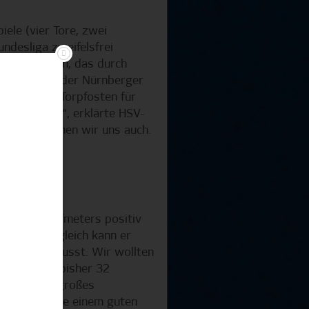
ele (vier Tore, zwei
undesliga zweifelsfrei
amte HSV-Team, das durch
auch das 2:1 der Nürnberger
te, als der Torpfosten für
 immer dran“, erklärte HSV-
zlich belohnen wir uns auch.
hen können.“
iner Tim Walter
rsachten Elfmeters positiv
Lehrer. „Zugleich kann er
 war uns bewusst. Wir wollten
ährige, der bisher 32
n hat, sein großes
den Ball sowie einem guten