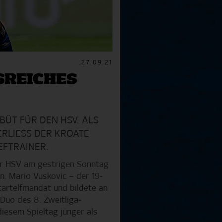
27.09.21
SREICHES
BÜT FÜR DEN HSV. ALS
LIESS DER KROATE N
EFTRAINER.
er HSV am gestrigen Sonntag
. Mario Vuskovic – der 19-
tartelfmandat und bildete an
Duo des 8. Zweitliga-
diesem Spieltag jünger als