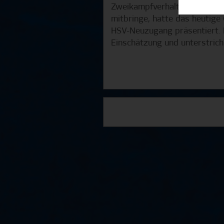
Zweikampfverhalten und einer
mitbringe, hatte das heutige 
HSV-Neuzugang präsentiert. Di
Einschätzung und unterstric