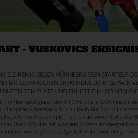
ART - VUSKOVICS EREIGNI
M 2:2-REMIS GEGEN NÜRNBERG SEIN STARTELF-DE
D MIT LEHRREICHEN ERFAHRUNGEN IM GEPÄCK VER
UTEN DEN PLATZ UND ERHIELT EIN LOB VOM CH
ll: Im Heimspiel gegen den 1. FC Nürnberg (2:2) musste d
nd Kapitän Sebastian Schonlau (Gelb-Rot-Sperre) ersetzen
hspieler von Hajduk Split – erhielt an seiner Stelle das S
onas David (21) das mit Abstand jüngste Innenverteidiger-
 anderer von Beginn an aufgestellter Innenverteidiger an 