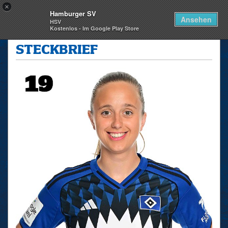
×
Hamburger SV
Togg
Ansehen
HSV
navi
Kostenlos - Im Google Play Store
skip_navigation
STECKBRIEF