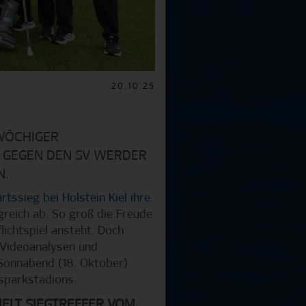
20.10.25
IWÖCHIGER
Y GEGEN DEN SV WERDER
N.
rtssieg bei Holstein Kiel ihre
reich ab. So groß die Freude
ichtspiel ansteht. Doch
, Videoanalysen und
 Sonnabend (18. Oktober)
sparkstadions.
ELT SIEGTREFFER VOM