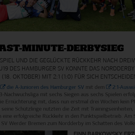
LAST-MINUTE-DERBYSIEG
N SPIEL UND DIE GEGLÜCKTE RÜCKKEHR NACH DRE
E U19 DES HAMBURGER SV KONNTE DAS NORDDERB
8. OKTOBER) MIT 2:1 (1:0) FÜR SICH ENTSCHEIDE
n
die A-Junioren des Hamburger SV
mit dem
2:1-Auswä
B-Nachwuchsliga mit sechs Siegen aus sechs Spielen erfolg
e Ernüchterung mit, dass nun erstmal drei Wochen kein Pfl
 seine Schützlinge nutzten die Zeit mit Trainingseinheiten
un eine erfolgreiche Rückkehr in den Punktspielbetrieb. Am
n SV Werder Bremen zum Nordderby im Schatten des Volk
FINN BARKOWSKY ERZI