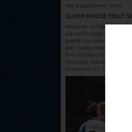
war ausgelassener Jubel.
OLIVER KRAUSE FREUT S
Neben der erfolgreichen Rück
auf sieben Siege aus sieben 
gefehlt, das haben die Breme
aber wieder mehr im Spiel un
ihren Teil dazu beigetragen,
Derbysieg und dass wir unser
Sonnabend (25. Oktober, Ans