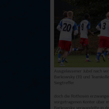
Ausgelassener Jubel nach ve
Barkowsky (11) und Teamkolleg
Siegtreffer.
doch die Rothosen erzwangen 
vorgetragenen Konter über m
Barkowsky verwandelte in de