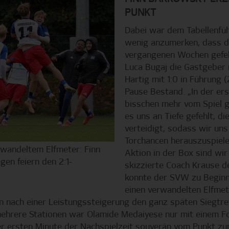
PUNKT
Dabei war dem Tabellenfüh
wenig anzumerken, dass d
vergangenen Wochen gefeh
Luca Bugaj die Gastgeber 
Hartig mit 1:0 in Führung (
Pause Bestand. „In der ers
bisschen mehr vom Spiel g
es uns an Tiefe gefehlt, d
verteidigt, sodass wir un
Torchancen herauszuspiele
rwandeltem Elfmeter: Finn
Aktion in der Box sind wi
en feiern den 2:1-
skizzierte Coach Krause d
konnte der SVW zu Beginn
einen verwandelten Elfmete
nach einer Leistungssteigerung den ganz späten Siegtref
ehrere Stationen war Olamide Medaiyese nur mit einem Fo
r ersten Minute der Nachspielzeit souverän vom Punkt zu