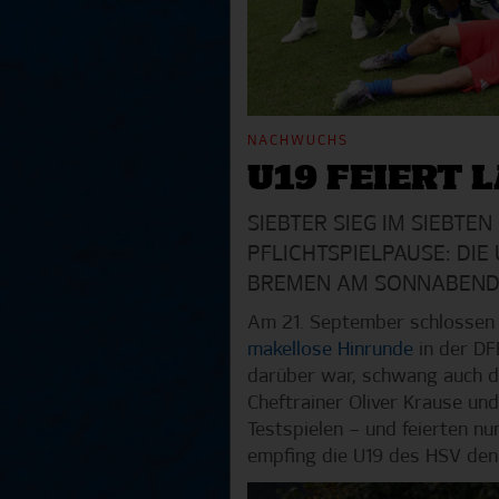
NACHWUCHS
U19 FEIERT 
SIEBTER SIEG IM SIEBTE
PFLICHTSPIELPAUSE: DI
BREMEN AM SONNABEND (1
Am 21. September schlosse
makellose Hinrunde
in der DF
darüber war, schwang auch di
Cheftrainer Oliver Krause und
Testspielen – und feierten n
empfing die U19 des HSV de