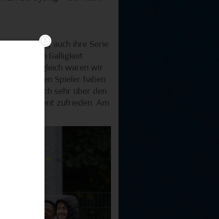
iesem Erfolg auch ihre Serie
ns etwas an Galligkeit
ach dem Ausgleich waren wir
ngewechselten Spieler haben
 uns natürlich sehr über den
sein Statement zufrieden. Am
.