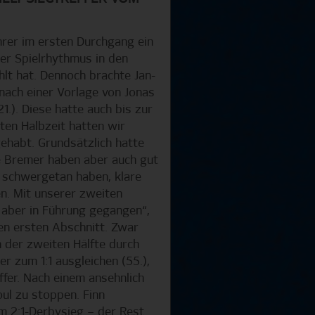
rer im ersten Durchgang ein
er Spielrhythmus in den
lt hat. Dennoch brachte Jan-
nach einer Vorlage von Jonas
21.). Diese hatte auch bis zur
ten Halbzeit hatten wir
ehabt. Grundsätzlich hatte
ie Bremer haben aber auch gut
s schwergetan haben, klare
n. Mit unserer zweiten
r aber in Führung gegangen“,
en ersten Abschnitt. Zwar
 der zweiten Hälfte durch
r zum 1:1 ausgleichen (55.),
fer. Nach einem ansehnlich
ul zu stoppen. Finn
m 2:1-Derbysieg – der Rest