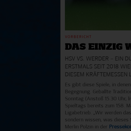
VORBERICHT
DAS EINZIG
HSV VS. WERDER – EIN D
RSTMALS SEIT 2018 WIED
IESEM KRÄFTEMESSEN L
Es gibt diese Spiele, in dene
Begegnung. Geballte Traditio
Sonntag (Anstoß 15.30 Uhr, l
Spieltags bereits zum 158. Ma
Ligabetrieb. „Wir werden das 
sondern wissen, was dieses 
Merlin Polzin in der
Presseko