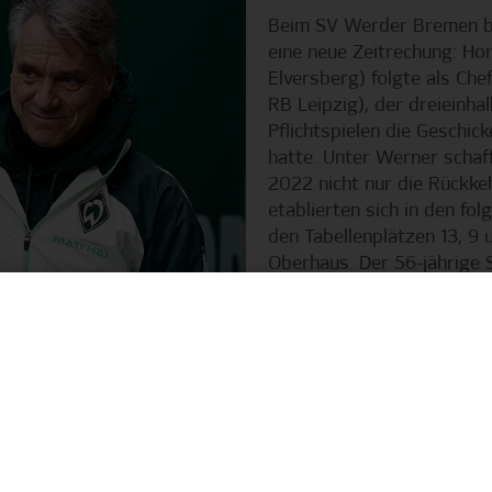
Beim SV Werder Bremen b
eine neue Zeitrechung: Hor
Elversberg) folgte als Che
RB Leipzig), der dreieinha
Pflichtspielen die Geschic
hatte. Unter Werner schaf
2022 nicht nur die Rückkeh
etablierten sich in den fol
den Tabellenplätzen 13, 9 
Oberhaus. Der 56-jährige S
eine fast siebenjähriger Ä
257 Spiele für die SVE zurü
 Saison 2025/26 nahtlos vor. Werder Bremen ist stabil, o
ick auf die Tabelle: Der Club steht mit 16 Punkten auf Plat
gleichspunkt der Vorsaion auf: vier Siege, vier Remis und 
 Unterschiede zur Vorsaison, allen voran eine Systemumste
g unter Steffen. Auch personell hat sich das Gesicht von 