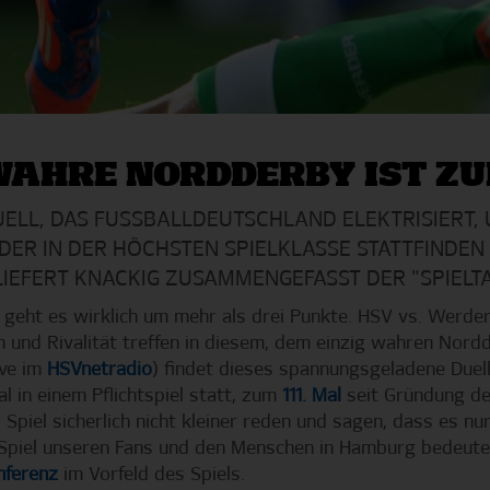
 WAHRE NORDDERBY IST Z
UELL, DAS FUSSBALLDEUTSCHLAND ELEKTRISIERT, 
ER IN DER HÖCHSTEN SPIELKLASSE STATTFINDEN WI
IEFERT KNACKIG ZUSAMMENGEFASST DER "SPIEL
n geht es wirklich um mehr als drei Punkte. HSV vs. Werde
n und Rivalität treffen in diesem, dem einzig wahren Nord
ive im
HSVnetradio
) findet dieses spannungsgeladene Duell
l in einem Pflichtspiel statt, zum
111. Mal
seit Gründung de
Spiel sicherlich nicht kleiner reden und sagen, dass es nu
Spiel unseren Fans und den Menschen in Hamburg bedeutet
nferenz
im Vorfeld des Spiels.