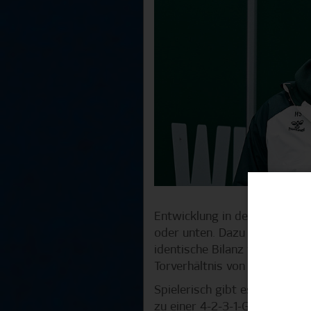
Entwicklung in der laufenden
oder unten. Dazu reicht ein Bl
identische Bilanz wie zum Ver
Torverhältnis von -5.
Spielerisch gibt es zugleich
zu einer 4-2-3-1-Grundordnun