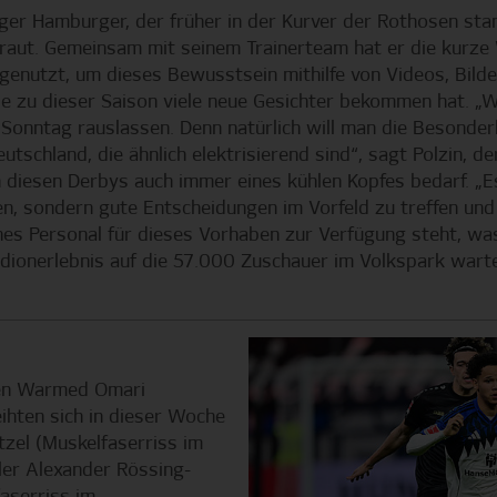
iger Hamburger, der früher in der Kurver der Rothosen sta
rtraut. Gemeinsam mit seinem Trainerteam hat er die kurz
) genutzt, um dieses Bewusstsein mithilfe von Videos, Bild
ie zu dieser Saison viele neue Gesichter bekommen hat. „
Sonntag rauslassen. Denn natürlich will man die Besonder
Deutschland, die ähnlich elektrisierend sind“, sagt Polzin, 
 diesen Derbys auch immer eines kühlen Kopfes bedarf. „Es
n, sondern gute Entscheidungen im Vorfeld zu treffen und 
ches Personal für dieses Vorhaben zur Verfügung steht, 
dionerlebnis auf die 57.000 Zuschauer im Volkspark wart
en Warmed Omari
ihten sich in dieser Woche
tzel (Muskelfaserriss im
ler Alexander Rössing-