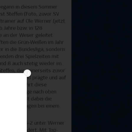
egann in diesem Sommer
st Steffen (Foto, zuvor SV
ftrainer auf Ole Werner (jetzt
lb Jahre bzw. in 128
ke an der Weser geleitet
ften die Grün-Weißen im Jahr
r in die Bundesliga, sondern
genden drei Spielzeiten mit
und 8 auch stetig wieder im
teffen, der seinerseits zuvor
ra im Saarland prägte und auf
ckblickt, führt diese
hne Ausschläge nach oben
z 9, und weist dabei die
vier Niederlagen bei einem
llung vom 3-5-2 unter Werner
Werder verändert. Mit Top-