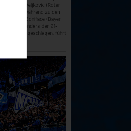
gern Milos Veljkovic (Roter
 verlassen, während zu den
mer Victor Boniface (Bayer
zählen. Besonders der 21-
st bisher eingeschlagen, führt