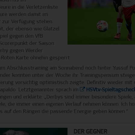
faserriss im
ure in die Verletzenliste
eure werden damit im
 zur Verfügung stehen.
t, der ebenso wie Glatzel
piel gegen den VfB
 Scorerpunkt der Saison
derby gegen Werder
-Roten Karte ohnehin gesperrt.
um Abschlusstraining am Sonnabend noch hinter Yussuf Poul
under konnten unter der Woche ihr Trainingspensum steiger
ierung vorsichtig optimistisch zeigte. Definitiv wieder mit
apaldo. Letztgenannter sprach im
HSVtv-Spieltagschec
ungen und erklärte: „Derbys sind immer besondere Spiele, 
e, die immer einen eigenen Verlauf nehmen können. Ich hof
ns auf den Rängen die passende Energie geben können.“
DER GEGNER