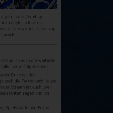
s gab in der Zweitliga-
beim zugleich letzten
se Zeiten vorbei. Das einzig
 zurück!
rständlich auch die weiteren
alls live verfolgen könnt.
zer Brille ist das
gt euch die Partie nach Hause
 der Stream ist auch über
assistenten sagen und los
s, Spielstände und Fotos