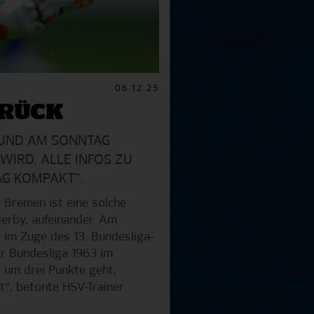
06.12.25
URÜCK
UND AM SONNTAG E
RD. ALLE INFOS ZU D
TAG KOMPAKT".
r Bremen ist eine solche
derby, aufeinander. Am
 im Zuge des 13. Bundesliga-
r Bundesliga 1963 im
r um drei Punkte geht,
“, betonte HSV-Trainer