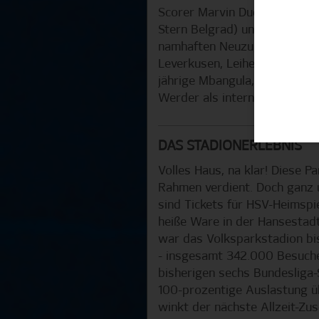
Scorer Marvin Ducksch (Birmi
Stern Belgrad) und Anthony J
namhaften Neuzugängen etwa 
Leverkusen, Leihe) oder Rech
jährige Mbangula, hinter dess
Werder als interner Top-Scor
DAS STADIONERLEBNIS
Volles Haus, na klar! Diese P
Rahmen verdient. Doch ganz
sind Tickets für HSV-Heimspi
heiße Ware in der Hansestadt.
war das Volksparkstadion bi
- insgesamt 342.000 Besuche
bisherigen sechs Bundesliga-
100-prozentige Auslastung üb
winkt der nächste Allzeit-Zu