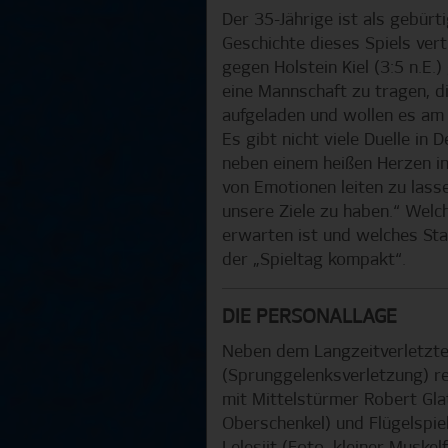
Der 35-Jährige ist als gebürt
Geschichte dieses Spiels ve
gegen Holstein Kiel (3:5 n.E.
eine Mannschaft zu tragen, d
aufgeladen und wollen es am 
Es gibt nicht viele Duelle in 
neben einem heißen Herzen in
von Emotionen leiten zu lasse
unsere Ziele zu haben.“ Wel
erwarten ist und welches Sta
der „Spieltag kompakt“.
DIE PERSONALLAGE
Neben dem Langzeitverletzt
(Sprunggelenksverletzung) re
mit Mittelstürmer Robert Gla
Oberschenkel) und Flügelspie