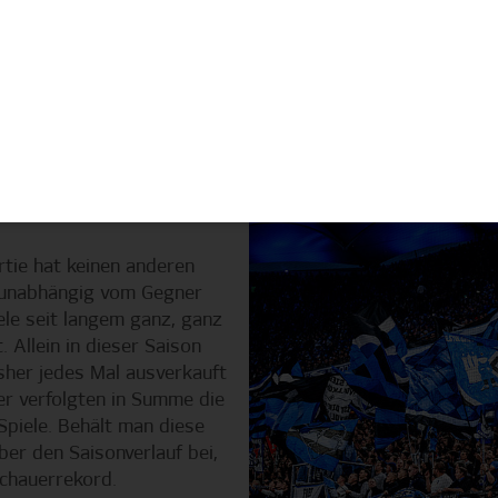
ngham City), Torhüter Michael Zetterer sowie den Verteidi
ung (SC Freiburg) haben langjährige Werderaner den Club
Linksaußen Samuel Mbangula (Juventus Turin), Mittelstür
tsverteidiger Yukinari Sugawara (FC Southampton, Leihe) 
en Einsatz im Derby noch ein kleines Fragezeichen steht, i
er mit drei Toren und drei Assists an.
artie hat keinen anderen
 unabhängig vom Gegner
ele seit langem ganz, ganz
 Allein in dieser Saison
sher jedes Mal ausverkauft
r verfolgten in Summe die
Spiele. Behält man diese
er den Saisonverlauf bei,
schauerrekord.