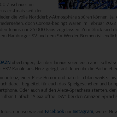
00 Zuschauer im
ns erstmals seit der
eder die volle Nordderby-Atmosphäre spüren können. Ja, e
Wiedersehen, doch Corona-bedingt waren im Februar 2022 
iden Teams nur 25.000 Fans zugelassen. Zum Glück sind die
em Hamburger SV und dem SV Werder Bremen ist endlich
DAZN
übertragen, darüber hinaus seien euch aber selbstve
n HSV-Kanäle ans Herz gelegt, auf denen ihr die Partie ebenf
ompetenz, einer Prise Humor und natürlich blau-weiß-schwar
euch dabei, begleitet für euch das Spielgeschehen und brin
rtphone. Oder auch auf den Alexa-Sprachassistenten, denn
rufbar. Einfach "Alexa öffne HSV" bei den Amazon Sprach
e Infos, ebenso wie auf
Facebook
und
Instagram
, wo es New