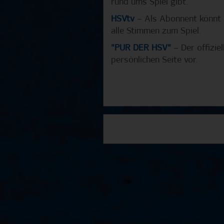
rund ums Spiel gibt.
HSVtv
– Als Abonnent könnt i
alle Stimmen zum Spiel.
"PUR DER HSV"
– Der offizie
persönlichen Seite vor.