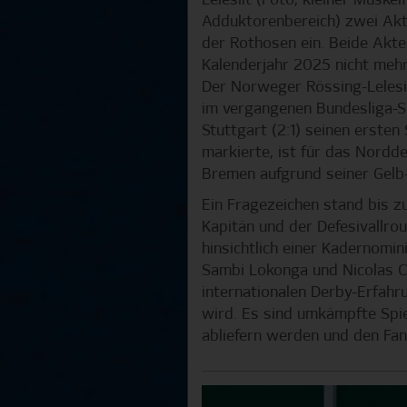
Lelesiit (Foto, kleiner Muskel
Adduktorenbereich) zwei Akte
der Rothosen ein. Beide Akt
Kalenderjahr 2025 nicht mehr
Der Norweger Rössing-Lelesii
im vergangenen Bundesliga-S
Stuttgart (2:1) seinen ersten
markierte, ist für das Nord
Bremen aufgrund seiner Gelb
Ein Fragezeichen stand bis z
Kapitän und der Defesivallro
hinsichtlich einer Kadernomin
Sambi Lokonga und Nicolas C
internationalen Derby-Erfahr
wird. Es sind umkämpfte Spiel
abliefern werden und den Fa