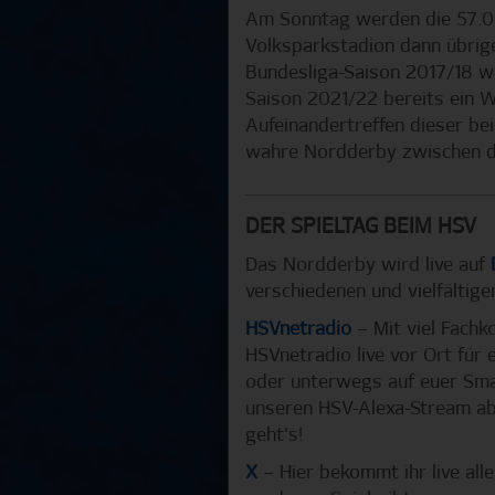
Am Sonntag werden die 57.0
Volksparkstadion dann übrige
Bundesliga-Saison 2017/18 wi
Saison 2021/22 bereits ein 
Aufeinandertreffen dieser be
wahre Nordderby zwischen d
DER SPIELTAG BEIM HSV
Das Nordderby wird live auf
verschiedenen und vielfältige
HSVnetradio
– Mit viel Fachk
HSVnetradio live vor Ort für 
oder unterwegs auf euer Sma
unseren HSV-Alexa-Stream ab
geht's!
X
– Hier bekommt ihr live all