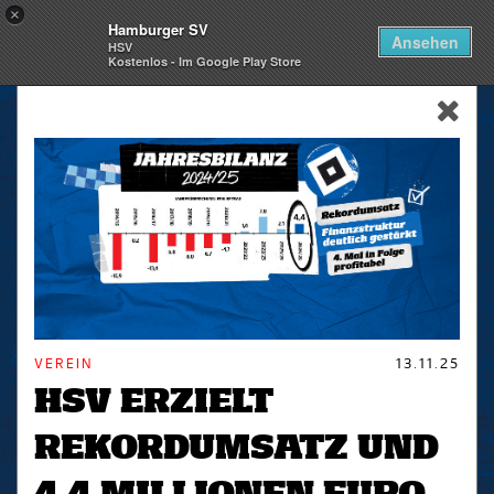
×
Hamburger SV
Togg
Ansehen
HSV
navi
Kostenlos - Im Google Play Store
skip_navigation
VEREIN
13.11.25
HSV ERZIELT
REKORDUMSATZ UND