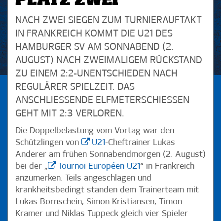
PLATZ ZWEI
NACH ZWEI SIEGEN ZUM TURNIERAUFTAKT
IN FRANKREICH KOMMT DIE U21 DES
HAMBURGER SV AM SONNABEND (2.
AUGUST) NACH ZWEIMALIGEM RÜCKSTAND
ZU EINEM 2:2-UNENTSCHIEDEN NACH
REGULÄRER SPIELZEIT. DAS
ANSCHLIESSENDE ELFMETERSCHIESSEN GE
HT MIT 2:3 VERLOREN.
Die Doppelbelastung vom Vortag war den
Schützlingen von
U21
-Cheftrainer Lukas
Anderer am frühen Sonnabendmorgen (2. August)
bei der „
Tournoi Européen U21
“ in Frankreich
anzumerken. Teils angeschlagen und
krankheitsbedingt standen dem Trainerteam mit
Lukas Bornschein, Simon Kristiansen, Timon
Kramer und Niklas Tuppeck gleich vier Spieler