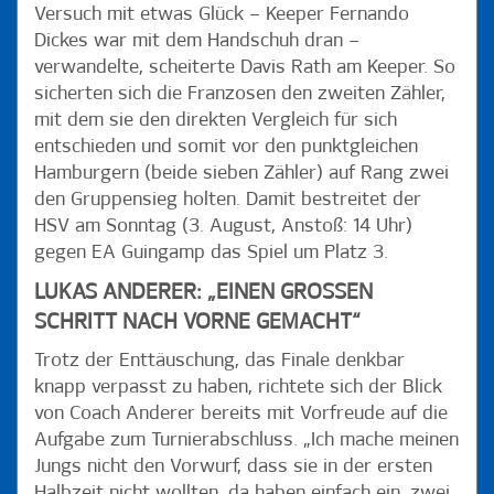
Versuch mit etwas Glück – Keeper Fernando
Dickes war mit dem Handschuh dran –
verwandelte, scheiterte Davis Rath am Keeper. So
sicherten sich die Franzosen den zweiten Zähler,
mit dem sie den direkten Vergleich für sich
entschieden und somit vor den punktgleichen
Hamburgern (beide sieben Zähler) auf Rang zwei
den Gruppensieg holten. Damit bestreitet der
HSV am Sonntag (3. August, Anstoß: 14 Uhr)
gegen EA Guingamp das Spiel um Platz 3.
LUKAS ANDERER: „EINEN GROSSEN S
CHRITT NACH VORNE GEMACHT“
Trotz der Enttäuschung, das Finale denkbar
knapp verpasst zu haben, richtete sich der Blick
von Coach Anderer bereits mit Vorfreude auf die
Aufgabe zum Turnierabschluss. „Ich mache meinen
Jungs nicht den Vorwurf, dass sie in der ersten
Halbzeit nicht wollten, da haben einfach ein, zwei