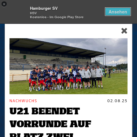
×
Hamburger SV
Togg
Ansehen
HSV
navi
Kostenlos - Im Google Play Store
skip_navigation
NACHWUCHS
02.08.25
U21 BEENDET
VORRUNDE AUF