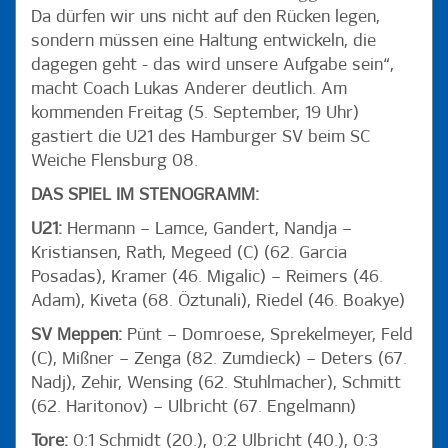
Da dürfen wir uns nicht auf den Rücken legen,
sondern müssen eine Haltung entwickeln, die
dagegen geht - das wird unsere Aufgabe sein“,
macht Coach Lukas Anderer deutlich. Am
kommenden Freitag (5. September, 19 Uhr)
gastiert die U21 des Hamburger SV beim SC
Weiche Flensburg 08.
DAS SPIEL IM STENOGRAMM:
U21:
Hermann – Lamce, Gandert, Nandja –
Kristiansen, Rath, Megeed (C) (62. Garcia
Posadas), Kramer (46. Migalic) – Reimers (46.
Adam), Kiveta (68. Öztunali), Riedel (46. Boakye)
SV Meppen:
Pünt – Domroese, Sprekelmeyer, Feld
(C), Mißner – Zenga (82. Zumdieck) – Deters (67.
Nadj), Zehir, Wensing (62. Stuhlmacher), Schmitt
(62. Haritonov) – Ulbricht (67. Engelmann)
Tore:
0:1 Schmidt (20.), 0:2 Ulbricht (40.), 0:3